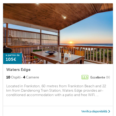
a partire da
105€
Waters Edge
·
10
Ospiti
4
Camere
Eccellente
(9)
12,5
Located in Frankston, 60 metres from Frankston Beach and 22
km from Dandenong Train Station, Waters Edge provides air-
conditioned accommodation with a patio and free WiFi. ...
Verifica disponibilità