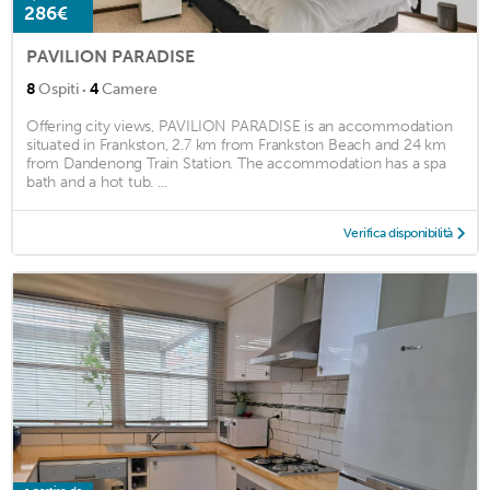
286€
PAVILION PARADISE
·
8
Ospiti
4
Camere
Offering city views, PAVILION PARADISE is an accommodation
situated in Frankston, 2.7 km from Frankston Beach and 24 km
from Dandenong Train Station. The accommodation has a spa
bath and a hot tub. ...
Verifica disponibilità