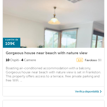
a partire da
109€
Gorgeous house near beach with nature view
·
10
Ospiti
4
Camere
Favoloso
(9)
8,8
Boasting air-conditioned accommodation with a balcony,
Gorgeous house near beach with nature view is set in Frankston.
This property offers access to a terrace, free private parking and
free WiFi. ...
Verifica disponibilità