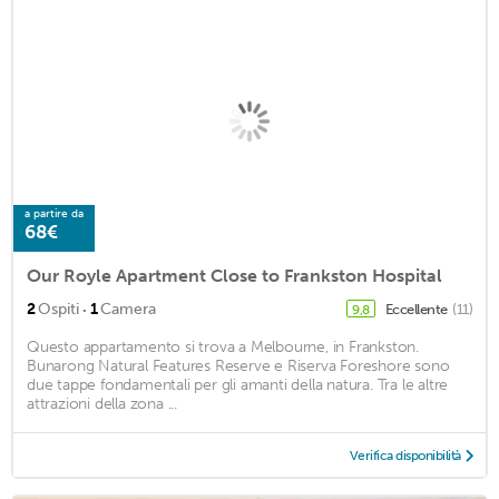
a partire da
68€
Our Royle Apartment Close to Frankston Hospital
·
2
Ospiti
1
Camera
Eccellente
(11)
9,8
Questo appartamento si trova a Melbourne, in Frankston.
Bunarong Natural Features Reserve e Riserva Foreshore sono
due tappe fondamentali per gli amanti della natura. Tra le altre
attrazioni della zona ...
Verifica disponibilità