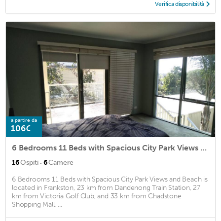
Verifica disponibilità
a partire da
106€
6 Bedrooms 11 Beds with Spacious City Park Views and Beach
·
16
Ospiti
6
Camere
6 Bedrooms 11 Beds with Spacious City Park Views and Beach is
located in Frankston, 23 km from Dandenong Train Station, 27
km from Victoria Golf Club, and 33 km from Chadstone
Shopping Mall. ...