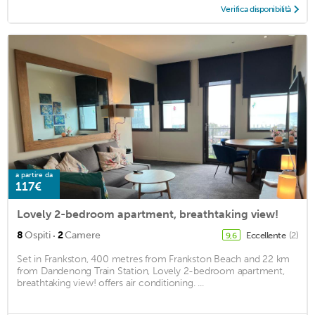
Verifica disponibilità
a partire da
117€
Lovely 2-bedroom apartment, breathtaking view!
·
8
Ospiti
2
Camere
Eccellente
(2)
9,6
Set in Frankston, 400 metres from Frankston Beach and 22 km
from Dandenong Train Station, Lovely 2-bedroom apartment,
breathtaking view! offers air conditioning. ...