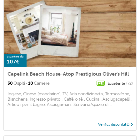
a partire da
107€
Capelink Beach House-Atop Prestigious Oliver's Hill
·
30
Ospiti
10
Camere
Eccellente
(72)
12,8
Inglese, Cinese [mandarino], TV, Aria condizionata, Termosifone,
Biancheria, Ingresso privato , Caffè o tè , Cucina , Asciugacapelli ,
Articoli per il bagno, Asciugamani, Scrivania/spazio di ...
Verifica disponibilità