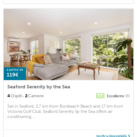
a partire da
119€
Seaford Serenity by the Sea
·
4
Ospiti
2
Camere
Eccellente
(9)
13,3
Set in Seaford, 2.7 km from Bonbeach Beach and 17 km from
Victoria Golf Club, Seaford Serenity by the Sea offers air
conditioning. ...
Verifica disponibilità