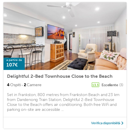
a partire da
107€
Delightful 2-Bed Townhouse Close to the Beach
·
4
Ospiti
2
Camere
Eccellente
(3)
13,3
Set in Frankston, 800 metres from Frankston Beach and 23 km
from Dandenong Train Station, Delightful 2-Bed Townhouse
Close to the Beach offers air conditioning. Both free WiFi and
parking on-site are accessible ...
Verifica disponibilità