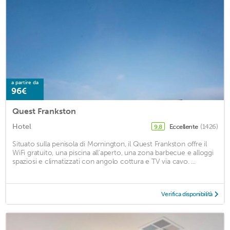
a partire da
96€
Quest Frankston
Hotel
Eccellente
(1426)
9,8
Situato sulla penisola di Mornington, il Quest Frankston offre il
WiFi gratuito, una piscina all'aperto, una zona barbecue e alloggi
spaziosi e climatizzati con angolo cottura e TV via cavo. ...
Verifica disponibilità