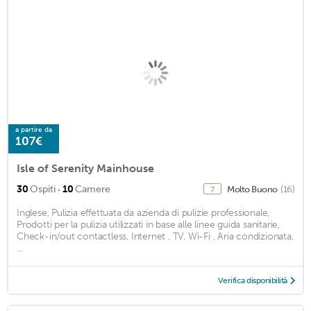
a partire da
107€
Isle of Serenity Mainhouse
·
30
Ospiti
10
Camere
Molto Buono
(16)
7
Inglese, Pulizia effettuata da azienda di pulizie professionale,
Prodotti per la pulizia utilizzati in base alle linee guida sanitarie,
Check-in/out contactless, Internet , TV, Wi-Fi , Aria condizionata,
...
Verifica disponibilità