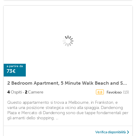
a partire da
73€
2 Bedroom Apartment, 5 Minute Walk Beach and Shopping Centre
·
4
Ospiti
2
Camere
Favoloso
(13)
8,8
Questo appartamento si trova a Melbourne, in Frankston, e
vanta una posizione strategica vicino alla spiaggia. Dandenong
Plaza e Mercato di Dandenong sono due tappe fondamentali per
gli amanti dello shopping. ...
Verifica disponibilità