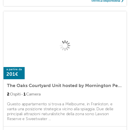
Verifica disponibilità
a partire da
201€
The Oaks Courtyard Unit hosted by Mornington Peninsula Seastays
·
2
Ospiti
1
Camera
Questo appartamento si trova a Melbourne, in Frankston, e
vanta una posizione strategica vicino alla spiaggia. Due delle
principali attrazioni naturalistiche della zona sono Lawson
Reserve e Sweetwater ...