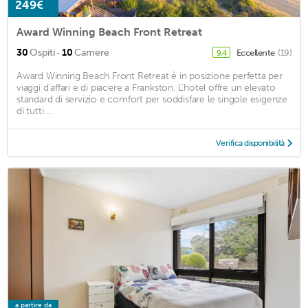
249€
Award Winning Beach Front Retreat
·
30
Ospiti
10
Camere
Eccellente
(19)
9,4
Award Winning Beach Front Retreat è in posizione perfetta per
viaggi d'affari e di piacere a Frankston. L'hotel offre un elevato
standard di servizio e comfort per soddisfare le singole esigenze
di tutti ...
Verifica disponibilità
a partire da