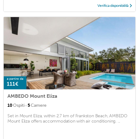
Verifica disponibilità
a partire da
111€
AMBEDO Mount Eliza
·
10
Ospiti
5
Camere
Set in Mount Eliza, within 2.7 km of Frankston Beach, AMBEDO
Mount Eliza offers accommodation with air conditioning. ...