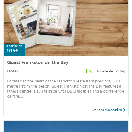
a partire da
105€
Quest Frankston on the Bay
Hotel
Eccellente
(2864)
10,7
Located in the heart of the Frankston restaurant precinct, 200
metres from the beach, Quest Frankston on the Bay features a
fitness centre, a sun terrace with BBQ facilities and a conference
centre. ...
Verifica disponibilità