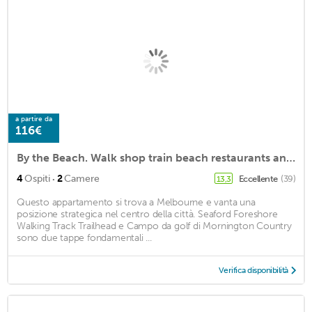
a partire da
116€
By the Beach. Walk shop train beach restaurants and cinema
·
4
Ospiti
2
Camere
Eccellente
(39)
13,3
Questo appartamento si trova a Melbourne e vanta una
posizione strategica nel centro della città. Seaford Foreshore
Walking Track Trailhead e Campo da golf di Mornington Country
sono due tappe fondamentali ...
Verifica disponibilità