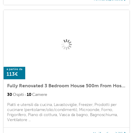
a partire da
113€
Fully Renovated 3 Bedroom House 500m From Hospital
·
30
Ospiti
10
Camere
Piatti e utensili da cucina, Lavastoviglie, Freezer, Prodotti per
cucinare (pentolame/olio/condimenti), Microonde, Forno,
Frigorifero, Piano di cottura, Vasca da bagno, Bagnoschiuma,
Ventilatore ...