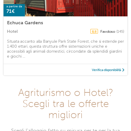
a partire da
71€
Echuca Gardens
Hotel
Favoloso
(145)
8,8
Situata accanto alla Banyule Park State Forest, che si estende per
1.400 ettari, questa struttura offre sistemazioni uniche e
accessibili agli animali domestici, circondate da splendidi giardini
e giochi ...
Verifica disponibilità
Agriturismo o Hotel?
Scegli tra le offerte
migliori
Scegli l’alloggio fatto su misura per te per la tua