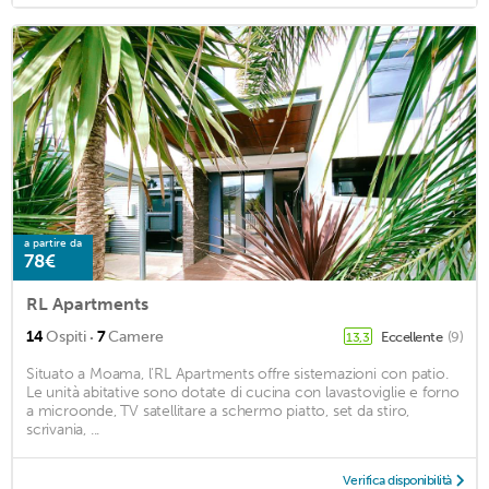
a partire da
78€
RL Apartments
·
14
Ospiti
7
Camere
Eccellente
(9)
13,3
Situato a Moama, l'RL Apartments offre sistemazioni con patio.
Le unità abitative sono dotate di cucina con lavastoviglie e forno
a microonde, TV satellitare a schermo piatto, set da stiro,
scrivania, ...
Verifica disponibilità