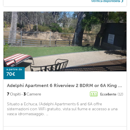
Verifica disponibilità
a partire da
70€
Adelphi Apartment 6 Riverview 2 BDRM or 6A King Studio Riverview both with balconies
·
7
Ospiti
3
Camere
Eccellente
(12)
13,1
Situato a Echuca, l'Adelphi Apartments 6 and 6A offre
sistemazioni con WiFi gratuito, vista sul fiume e accesso a una
vasca idromassaggio. ...