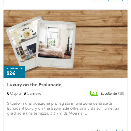
a partire da
82€
Luxury on the Esplanade
·
6
Ospiti
3
Camere
Eccellente
(18)
12,8
Situato in una posizione privilegiata in una zona centrale di
Echuca, il Luxury on the Esplanade offre una vista sul fiume, un
giardino e una terrazza. 3,3 km da Moama. ...