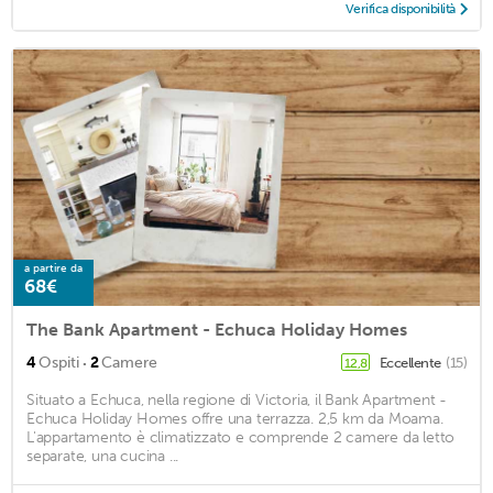
Verifica disponibilità
a partire da
68€
The Bank Apartment - Echuca Holiday Homes
·
4
Ospiti
2
Camere
Eccellente
(15)
12,8
Situato a Echuca, nella regione di Victoria, il Bank Apartment -
Echuca Holiday Homes offre una terrazza. 2,5 km da Moama.
L'appartamento è climatizzato e comprende 2 camere da letto
separate, una cucina ...