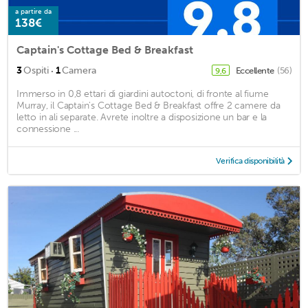
a partire da
138€
Captain's Cottage Bed & Breakfast
·
3
Ospiti
1
Camera
Eccellente
(56)
9,6
Immerso in 0,8 ettari di giardini autoctoni, di fronte al fiume
Murray, il Captain's Cottage Bed & Breakfast offre 2 camere da
letto in ali separate. Avrete inoltre a disposizione un bar e la
connessione ...
Verifica disponibilità