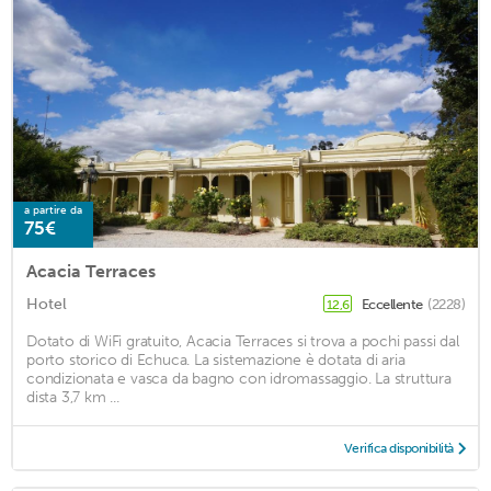
a partire da
75€
Acacia Terraces
Hotel
Eccellente
(2228)
12,6
Dotato di WiFi gratuito, Acacia Terraces si trova a pochi passi dal
porto storico di Echuca. La sistemazione è dotata di aria
condizionata e vasca da bagno con idromassaggio. La struttura
dista 3,7 km ...
Verifica disponibilità