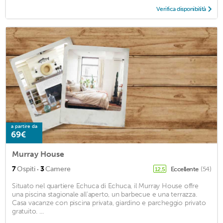
Verifica disponibilità
a partire da
69€
Murray House
·
7
Ospiti
3
Camere
Eccellente
(54)
12,5
Situato nel quartiere Echuca di Echuca, il Murray House offre
una piscina stagionale all'aperto, un barbecue e una terrazza.
Casa vacanze con piscina privata, giardino e parcheggio privato
gratuito. ...