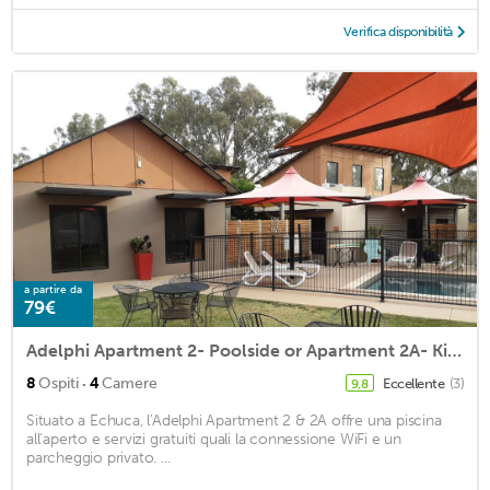
Verifica disponibilità
a partire da
79€
Adelphi Apartment 2- Poolside or Apartment 2A- King Studio
·
8
Ospiti
4
Camere
Eccellente
(3)
9,8
Situato a Echuca, l'Adelphi Apartment 2 & 2A offre una piscina
all'aperto e servizi gratuiti quali la connessione WiFi e un
parcheggio privato. ...