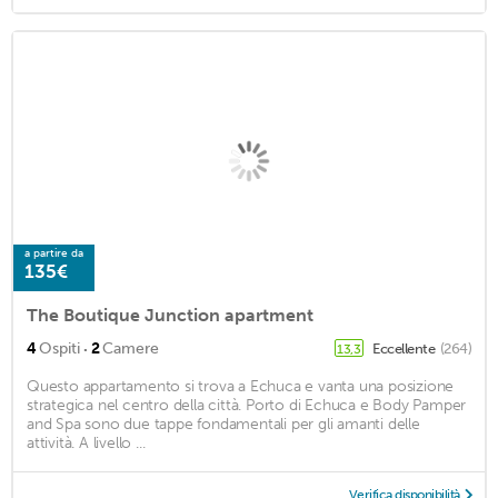
a partire da
135€
The Boutique Junction apartment
·
4
Ospiti
2
Camere
Eccellente
(264)
13,3
Questo appartamento si trova a Echuca e vanta una posizione
strategica nel centro della città. Porto di Echuca e Body Pamper
and Spa sono due tappe fondamentali per gli amanti delle
attività. A livello ...
Verifica disponibilità