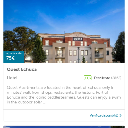
a partire da
75€
Quest Echuca
Hotel
Eccellente
(2862)
11,3
Quest Apartments are located in the heart of Echuca, only 5
minutes' walk from shops, restaurants, the historic Port of
Echuca and the iconic paddlesteamers. Guests can enjoy a swim
in the outdoor solar ...
Verifica disponibilità