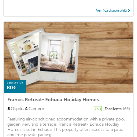
Verifica disponibilità
a partire da
80€
Francis Retreat- Echuca Holiday Homes
·
8
Ospiti
4
Camere
Eccellente
(66)
13,1
Featuring air-conditioned accommodation with a private pool,
garden view and a terrace, Francis Retreat- Echuca Holiday
Homes is set in Echuca. This property offers access to a patio
and free private parking. ...