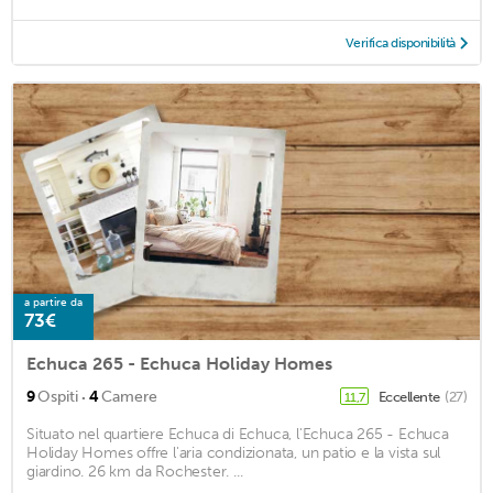
Verifica disponibilità
a partire da
73€
Echuca 265 - Echuca Holiday Homes
·
9
Ospiti
4
Camere
Eccellente
(27)
11,7
Situato nel quartiere Echuca di Echuca, l'Echuca 265 - Echuca
Holiday Homes offre l'aria condizionata, un patio e la vista sul
giardino. 26 km da Rochester. ...