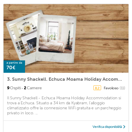
a partire da
70€
3. Sunny Shackell. Echuca Moama Holiday Accommodation
·
9
Ospiti
2
Camere
Favoloso
(11)
8,2
Il Sunny Shackell - Echuca Moama Holiday Accommodation si
trova a Echuca. Situato a 34 km da Kyabram, l'alloggio
climatizzato offre la connessione WiFi gratuita e un parcheggio
privato in loco. ...
Verifica disponibilità