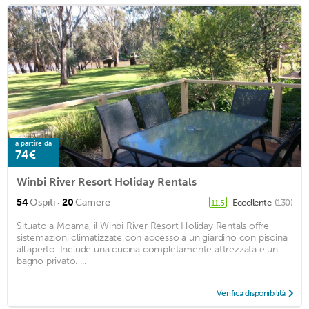
a partire da
74€
Winbi River Resort Holiday Rentals
·
54
Ospiti
20
Camere
Eccellente
(130)
11,5
Situato a Moama, il Winbi River Resort Holiday Rentals offre
sistemazioni climatizzate con accesso a un giardino con piscina
all'aperto. Include una cucina completamente attrezzata e un
bagno privato. ...
Verifica disponibilità