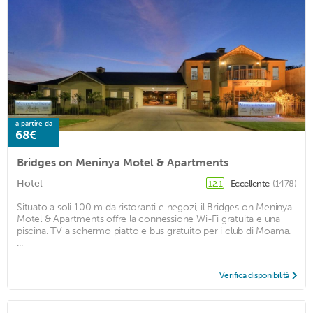
a partire da
68€
Bridges on Meninya Motel & Apartments
Hotel
Eccellente
(1478)
12,1
Situato a soli 100 m da ristoranti e negozi, il Bridges on Meninya
Motel & Apartments offre la connessione Wi-Fi gratuita e una
piscina. TV a schermo piatto e bus gratuito per i club di Moama.
...
Verifica disponibilità