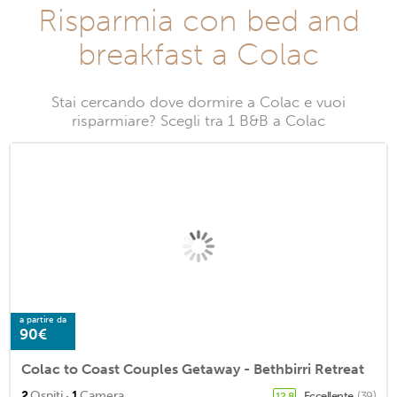
Risparmia con bed and
breakfast a Colac
Stai cercando dove dormire a Colac e vuoi
risparmiare? Scegli tra 1 B&B a Colac
a partire da
90€
Colac to Coast Couples Getaway - Bethbirri Retreat
·
2
Ospiti
1
Camera
Eccellente
(39)
12,8