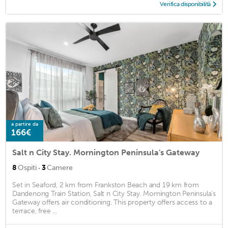
Verifica disponibilità
a partire da
166€
Salt n City Stay. Mornington Peninsula's Gateway
·
8
Ospiti
3
Camere
Set in Seaford, 2 km from Frankston Beach and 19 km from
Dandenong Train Station, Salt n City Stay. Mornington Peninsula's
Gateway offers air conditioning. This property offers access to a
terrace, free ...