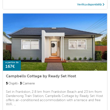
Verifica disponibilità
a partire da
167€
Campbells Cottage by Ready Set Host
·
5
Ospiti
3
Camere
Set in Frankston, 2.8 km from Frankston Beach and 23 km from
Dandenong Train Station, Campbells Cottage by Ready Set Host
offers air-conditioned accommodation with a terrace and free
WiFi. ...