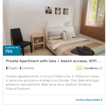
a partire da
70€
Private Apartment with lake + beach accsess, WIFI & Aircon
·
2
Ospiti
1
Camera
Eccellente
(2)
10
Questo appartamento si trova a Melbourne, in Patterson Lakes,
e vanta una posizione strategica sul litorale. Due delle principali
attrazioni naturalistiche della zona sono Seaford Wetlands
Natural Features ...
Verifica disponibilità