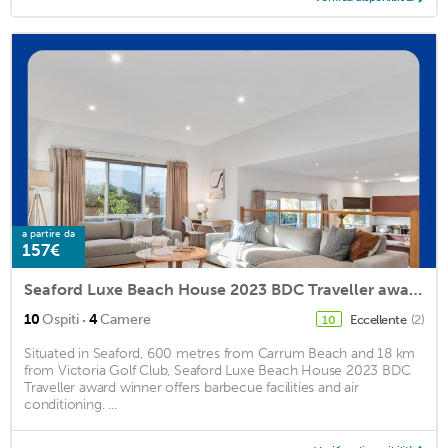
a partire da
157€
Seaford Luxe Beach House 2023 BDC Traveller award winner
·
10
Ospiti
4
Camere
Eccellente
(2)
10
Situated in Seaford, 600 metres from Carrum Beach and 18 km
from Victoria Golf Club, Seaford Luxe Beach House 2023 BDC
Traveller award winner offers barbecue facilities and air
conditioning. ...