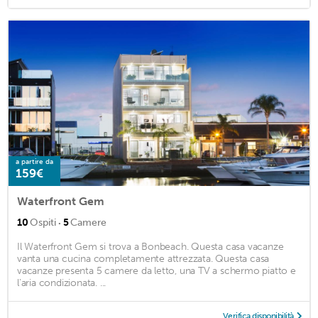
a partire da
159€
Waterfront Gem
·
10
Ospiti
5
Camere
Il Waterfront Gem si trova a Bonbeach. Questa casa vacanze
vanta una cucina completamente attrezzata. Questa casa
vacanze presenta 5 camere da letto, una TV a schermo piatto e
l'aria condizionata. ...
Verifica disponibilità