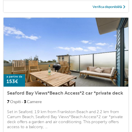
Verifica disponibilità
a partire da
153€
Seaford Bay Views*Beach Access*2 car *private deck
·
7
Ospiti
3
Camere
Set in Seaford, 1.9 km from Frankston Beach and 2.2 km from
Carrum Beach, Seaford Bay Views*Beach Access*2 car *private
deck offers a garden and air conditioning. This property offers
access to a balcony, ...