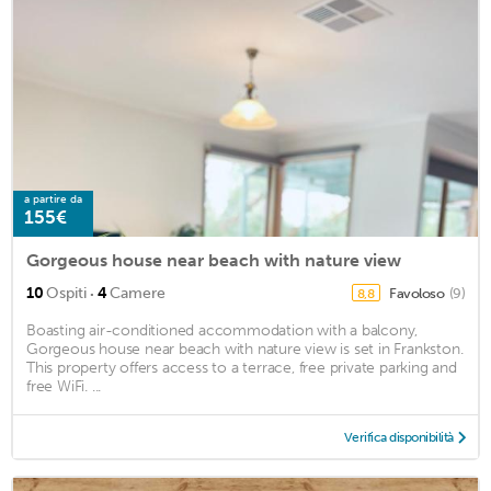
a partire da
155€
Gorgeous house near beach with nature view
·
10
Ospiti
4
Camere
Favoloso
(9)
8,8
Boasting air-conditioned accommodation with a balcony,
Gorgeous house near beach with nature view is set in Frankston.
This property offers access to a terrace, free private parking and
free WiFi. ...
Verifica disponibilità