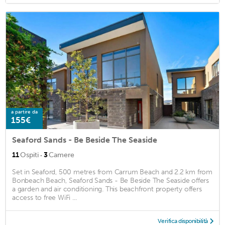
a partire da
155€
Seaford Sands - Be Beside The Seaside
·
11
Ospiti
3
Camere
Set in Seaford, 500 metres from Carrum Beach and 2.2 km from
Bonbeach Beach, Seaford Sands - Be Beside The Seaside offers
a garden and air conditioning. This beachfront property offers
access to free WiFi ...
Verifica disponibilità