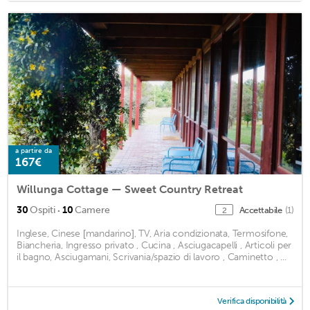
a partire da
167€
Willunga Cottage — Sweet Country Retreat
·
30
Ospiti
10
Camere
Accettabile
(1)
2
Inglese, Cinese [mandarino], TV, Aria condizionata, Termosifone,
Biancheria, Ingresso privato , Cucina , Asciugacapelli , Articoli per
il bagno, Asciugamani, Scrivania/spazio di lavoro , Caminetto , ...
Verifica disponibilità