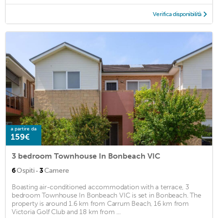
Verifica disponibilità
a partire da
159€
3 bedroom Townhouse In Bonbeach VIC
·
6
Ospiti
3
Camere
Boasting air-conditioned accommodation with a terrace, 3
bedroom Townhouse In Bonbeach VIC is set in Bonbeach. The
property is around 1.6 km from Carrum Beach, 16 km from
Victoria Golf Club and 18 km from ...