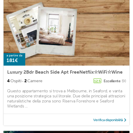
a partire da
181€
Luxury 2Bdr Beach Side Apt FreeNetflix☆WiFi☆Wine
·
4
Ospiti
2
Camere
Eccellente
(9)
12,5
Questo appartamento si trova a Melbourne, in Seaford, e vanta
una posizione strategica sul litorale. Due delle principali attrazioni
naturalistiche della zona sono Riserva Foreshore e Seaford
Wetlands ...
Verifica disponibilità