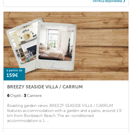
Verifica disponibilità
a partire da
159€
BREEZY SEASIDE VILLA / CARRUM
·
6
Ospiti
3
Camere
Boasting garden views, BREEZY SEASIDE VILLA / CARRUM
features accommodation with a garden and a patio, around 1.9
km from Bonbeach Beach. The air-conditioned
accommodation is 1. ...