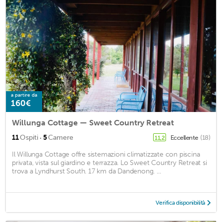
a partire da
160€
Willunga Cottage — Sweet Country Retreat
·
11
Ospiti
5
Camere
Eccellente
(18)
11,2
Il Willunga Cottage offre sistemazioni climatizzate con piscina
privata, vista sul giardino e terrazza. Lo Sweet Country Retreat si
trova a Lyndhurst South. 17 km da Dandenong. ...
Verifica disponibilità