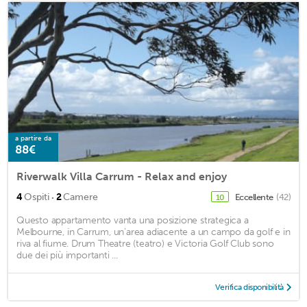
a partire da
88€
Riverwalk Villa Carrum - Relax and enjoy
·
4
Ospiti
2
Camere
Eccellente
(42)
10
Questo appartamento vanta una posizione strategica a
Melbourne, in Carrum, un'area adiacente a un campo da golf e in
riva al fiume. Drum Theatre (teatro) e Victoria Golf Club sono
due dei più importanti ...
Verifica disponibilità