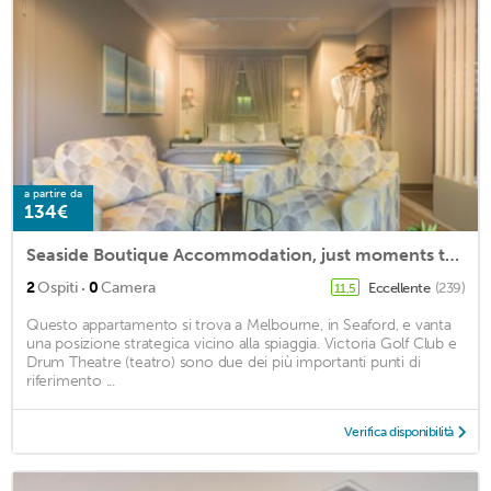
a partire da
134€
Seaside Boutique Accommodation, just moments to Seaford Beach
·
2
Ospiti
0
Camera
Eccellente
(239)
11,5
Questo appartamento si trova a Melbourne, in Seaford, e vanta
una posizione strategica vicino alla spiaggia. Victoria Golf Club e
Drum Theatre (teatro) sono due dei più importanti punti di
riferimento ...
Verifica disponibilità