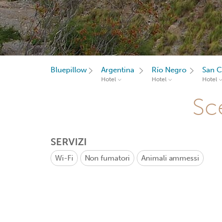
Bluepillow
Argentina
Río Negro
San C
Hotel
Hotel
Hotel
Sce
SERVIZI
Wi-Fi
Non fumatori
Animali ammessi