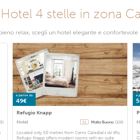
i Hotel 4 stelle in zona Ca
pieno relax, scegli un hotel elegante e confortevole
a partire da
a p
49€
5
Refugio Knapp
P
Hotel
H
21)
Molto Buono
(126)
7,1
e
Located only 50 metres from Cerro Catedral's ski lifts,
S
Refugio Knapp offers modern rooms with en-suite
C