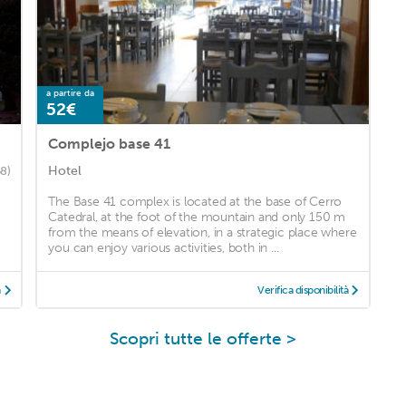
a partire da
52€
Complejo base 41
Hotel
58)
The Base 41 complex is located at the base of Cerro
Catedral, at the foot of the mountain and only 150 m
from the means of elevation, in a strategic place where
you can enjoy various activities, both in ...
à
Verifica disponibilità
Scopri tutte le offerte >