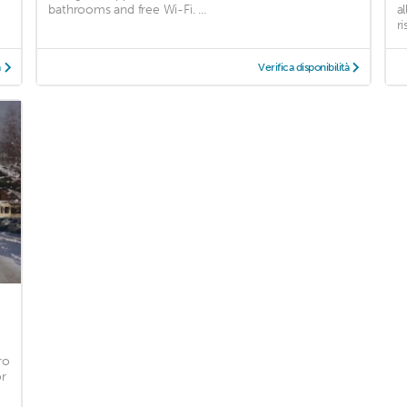
bathrooms and free Wi-Fi. ...
a
r
à
Verifica disponibilità
ro
or