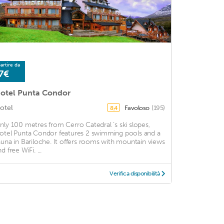
artire da
7€
otel Punta Condor
otel
Favoloso
(195)
8,4
nly 100 metres from Cerro Catedral ‘s ski slopes,
otel Punta Condor features 2 swimming pools and a
auna in Bariloche. It offers rooms with mountain views
d free WiFi. ...
Verifica disponibilità