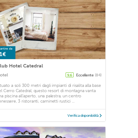
artire da
1€
lub Hotel Catedral
otel
Eccellente
(84)
9,6
tuato a soli 300 metri dagli impianti di risalita alla base
el Cerro Catedral, questo resort di montagna vanta
na piscina all'aperto, una palestra, un centro
nessere, 3 ristoranti, caminetti rustici ...
Verifica disponibilità