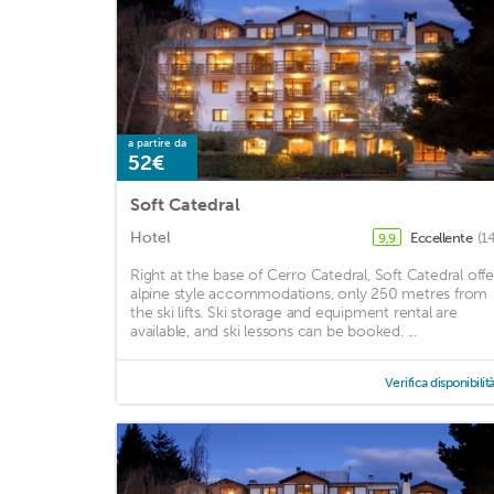
a partire da
52€
Soft Catedral
Hotel
Eccellente
(1
9,9
Right at the base of Cerro Catedral, Soft Catedral offe
alpine style accommodations, only 250 metres from
the ski lifts. Ski storage and equipment rental are
available, and ski lessons can be booked. ...
Verifica disponibilit