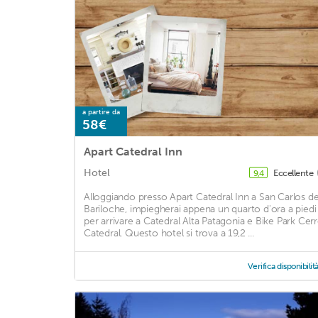
a partire da
58€
Apart Catedral Inn
Hotel
Eccellente
9,4
Alloggiando presso Apart Catedral Inn a San Carlos d
Bariloche, impiegherai appena un quarto d'ora a piedi
per arrivare a Catedral Alta Patagonia e Bike Park Cer
Catedral. Questo hotel si trova a 19,2 ...
Verifica disponibilit