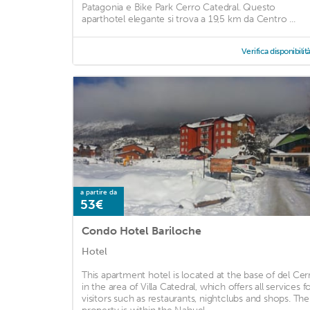
Patagonia e Bike Park Cerro Catedral. Questo
aparthotel elegante si trova a 19,5 km da Centro ...
Verifica disponibilit
a partire da
53€
Condo Hotel Bariloche
Hotel
This apartment hotel is located at the base of del Cer
in the area of Villa Catedral, which offers all services f
visitors such as restaurants, nightclubs and shops. The