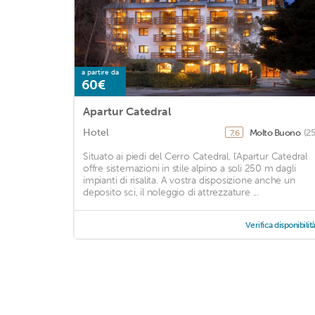
a partire da
60€
Apartur Catedral
Hotel
Molto Buono
(2
7,6
Situato ai piedi del Cerro Catedral, l'Apartur Catedral
offre sistemazioni in stile alpino a soli 250 m dagli
impianti di risalita. A vostra disposizione anche un
deposito sci, il noleggio di attrezzature ...
Verifica disponibilit