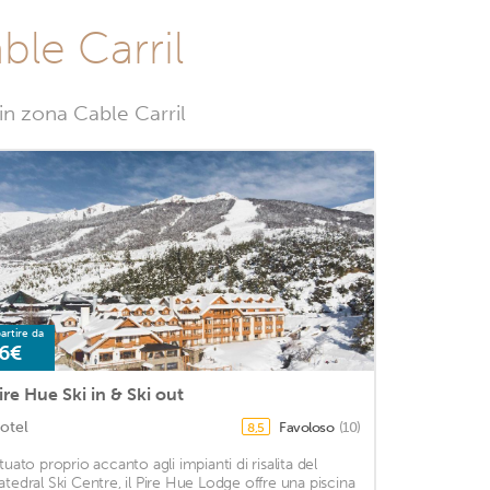
ble Carril
 in zona Cable Carril
artire da
6€
ire Hue Ski in & Ski out
otel
Favoloso
(10)
8,5
ituato proprio accanto agli impianti di risalita del
atedral Ski Centre, il Pire Hue Lodge offre una piscina