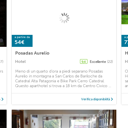
a partire da
a p
54€
7
Posadas Aurelio
H
Hotel
H
47)
Eccellente
(22)
9,4
rs
Meno di un quarto d'ora a piedi separano Posadas
O
Aurelio in montagna a San Carlos de Bariloche da
H
Catedral Alta Patagonia e Bike Park Cerro Catedral.
s
Questo aparthotel si trova a 18 km da Centro Civico ...
an
à
Verifica disponibilità