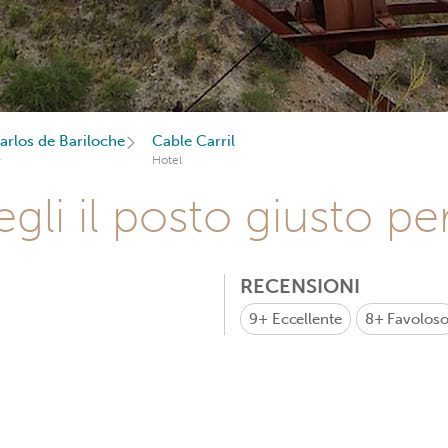
arlos de Bariloche
Cable Carril
Hotel
gli il posto giusto pe
RECENSIONI
9+
Eccellente
8+
Favolos