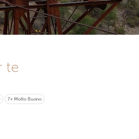
r te
o
7+
Molto Buono