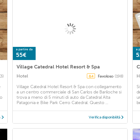
a partire da
a p
55€
5
Village Catedral Hotel Resort & Spa
C
Hotel
H
(3)
Favoloso
(198)
8,4
e
Village Catedral Hotel Resort & Spa con collegamento
Si
a un centro commerciale di San Carlos de Bariloche si
d
ro
trova a meno di 5 minuti di auto da Catedral Alta
u
Patagonia e Bike Park Cerro Catedral. Questo ...
be
à
Verifica disponibilità