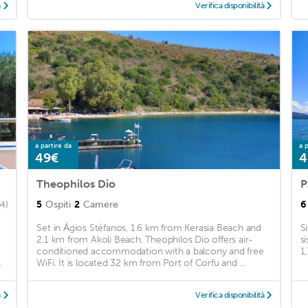
à
Verifica disponibilità
a partire da
a p
49€
4
Theophilos Dio
P
5
Ospiti
2
Camere
6
54)
Set in Ágios Stéfanos, 1.6 km from Kerasia Beach and
S
2.1 km from Akoli Beach, Theophilos Dio offers air-
s
conditioned accommodation with a balcony and free
1,
.
WiFi. It is located 32 km from Port of Corfu and ...
à
Verifica disponibilità