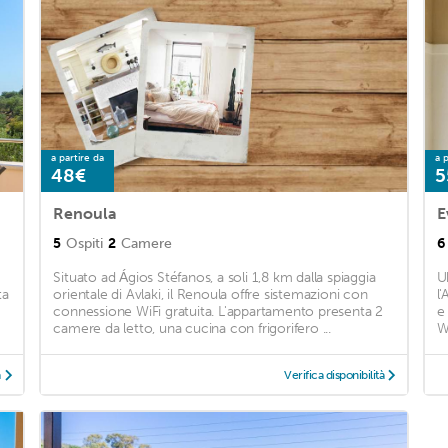
a partire da
a p
48€
5
Renoula
E
5
Ospiti
2
Camere
6
Situato ad Ágios Stéfanos, a soli 1,8 km dalla spiaggia
U
ta
orientale di Avlaki, il Renoula offre sistemazioni con
l
connessione WiFi gratuita. L'appartamento presenta 2
e
camere da letto, una cucina con frigorifero ...
Wi
à
Verifica disponibilità