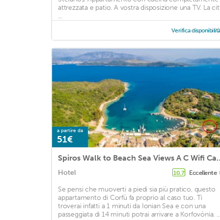
attrezzata e patio. A vostra disposizione una TV. La cit
...
Verifica disponibilit
a partire da
51€
Spiros Walk to Beach Sea Views A 
Hotel
Eccellente
10,7
Se pensi che muoverti a piedi sia più pratico, questo
appartamento di Corfù fa proprio al caso tuo. Ti
troverai infatti a 1 minuti da Ionian Sea e con una
passeggiata di 14 minuti potrai arrivare a Korfovónia. ..