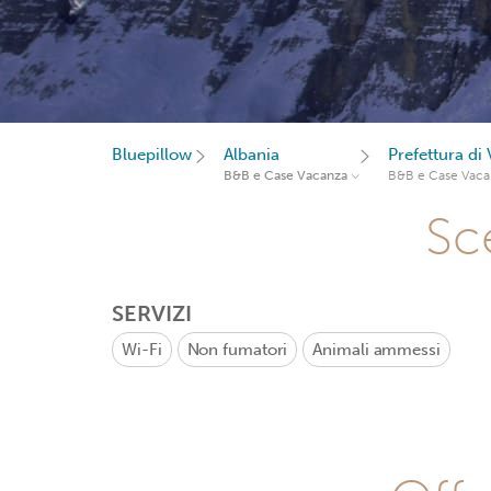
Bluepillow
Albania
Prefettura di
B&B e Case Vacanza
B&B e Case Vaca
Sce
SERVIZI
Wi-Fi
Non fumatori
Animali ammessi