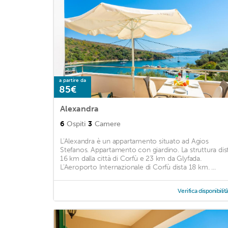
a partire da
85€
Alexandra
6
Ospiti
3
Camere
L'Alexandra è un appartamento situato ad Agios
Stefanos. Appartamento con giardino. La struttura dis
16 km dalla città di Corfù e 23 km da Glyfada.
L'Aeroporto Internazionale di Corfù dista 18 km. ...
Verifica disponibilit