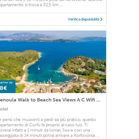
ppartamento si trova a 32,5 km ...
Verifica disponibilità
artire da
8€
Renoula Walk to Beach Sea Views A C Wifi Car Not Required - 243
otel
e pensi che muoverti a piedi sia più pratico, questo
ppartamento di Corfù fa proprio al caso tuo. Ti
roverai infatti a 1 minuti da Ionian Sea e con una
asseggiata di 14 minuti potrai arrivare a Korfovónia. ...