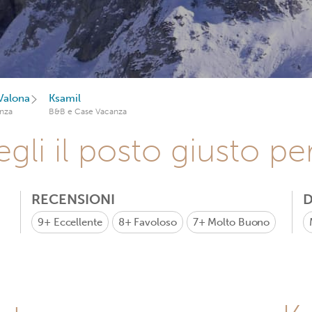
 Valona
Ksamil
nza
B&B e Case Vacanza
gli il posto giusto pe
RECENSIONI
D
9+
Eccellente
8+
Favoloso
7+
Molto Buono