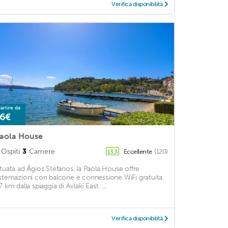
Verifica disponibilità
artire da
6€
aola House
Ospiti
3
Camere
Eccellente
(120)
13,3
ituata ad Ágios Stéfanos, la Paola House offre
istemazioni con balcone e connessione WiFi gratuita.
7 km dalla spiaggia di Avlaki East. ...
Verifica disponibilità