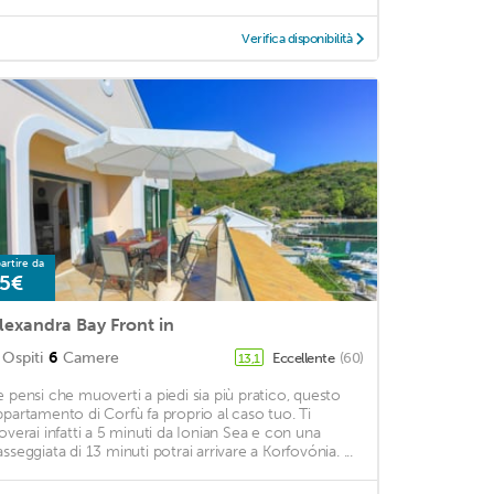
Verifica disponibilità
artire da
5€
lexandra Bay Front in
Ospiti
6
Camere
Eccellente
(60)
13,1
e pensi che muoverti a piedi sia più pratico, questo
ppartamento di Corfù fa proprio al caso tuo. Ti
roverai infatti a 5 minuti da Ionian Sea e con una
asseggiata di 13 minuti potrai arrivare a Korfovónia. ...