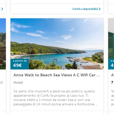
à
Verifica disponibilità
a partire da
a p
49€
4
Anna Walk to Beach Sea Views A C Wifi Car Not Required - 3426
A
Hotel
7
15)
Se pensi che muoverti a piedi sia più pratico, questo
S
appartamento di Corfù fa proprio al caso tuo. Ti
a
troverai infatti a 1 minuti da Ionian Sea e con una
t
.
passeggiata di 14 minuti potrai arrivare a Korfovónia. ...
p