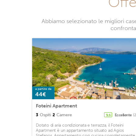
Offe
Abbiamo selezionato le migliori case
confrontan
a partire da
44€
Foteini Apartment
3
Ospiti
2
Camere
Eccellente
(
9,6
Dotato di aria condizionata e terrazza, il Foteini
Apartment è un appartamento situato ad Agios
Stefanos. Appartamento con cucina completamente