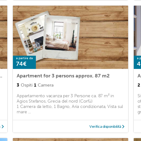
a partire da
a p
74€
4
th Greece (Corfu)<BR>1 bedroom, 1 bathroom, sea 100 mm2
Apartment for 3 persons approx. 87 m2
A
3
Ospiti
1
Camera
2
Appartamento vacanza per 3 Persone ca. 87 m² in
Si
Agios Stefanos, Grecia del nord (Corfù)
o
1 Camera da letto, 1 Bagno, Aria condizionata, Vista sul
s
mare ...
gr
à
Verifica disponibilità