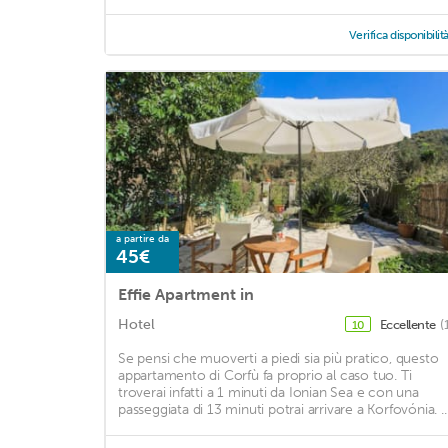
Verifica disponibilit
a partire da
45€
Effie Apartment in
Hotel
Eccellente
(
10
Se pensi che muoverti a piedi sia più pratico, questo
appartamento di Corfù fa proprio al caso tuo. Ti
troverai infatti a 1 minuti da Ionian Sea e con una
passeggiata di 13 minuti potrai arrivare a Korfovónia. ..