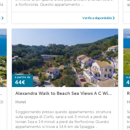
tà
a Korfovónia. Questo appartamento ...
a
à
Verifica disponibilità
a partire da
a p
44€
4
C Wifi Car Not Required - 3427
Alexandra Walk to Beach Sea Views A C Wifi Car Not Required - 218
Hotel
H
(3)
Soggiornando presso questo appartamento, struttura
S
sulla spiaggia di Corfù, sarai a soli 5 minuti a piedi da
a
Ionian Sea e 14 minuti a piedi da Korfovónia. Questo
t
.
appartamento si trova a 14,6 km da Spiaggia ...
p