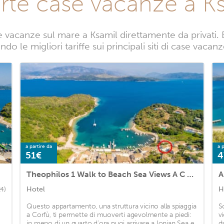
rte case vacanze a K
 vacanze sul mare a Ksamil direttamente da privati. B
do le migliori tariffe sui principali siti di case vacan
a partire da
a p
51€
4
Theophilos 1 Walk to Beach Sea Views A C Wifi Car Not Required - 219
Hotel
H
24)
Questo appartamento, una struttura vicino alla spiaggia
S
a Corfù, ti permette di muoverti agevolmente a piedi:
vi
in meno di un quarto d'ora puoi arrivare a Ionian Sea e
d