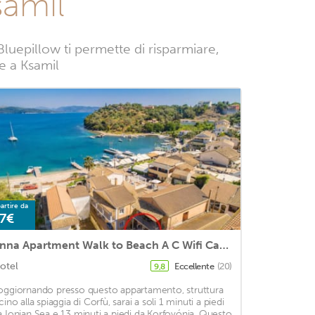
samil
luepillow ti permette di risparmiare,
ze a Ksamil
artire da
7€
Anna Apartment Walk to Beach A C Wifi Car Not Required - 2451
otel
Eccellente
(20)
9,8
oggiornando presso questo appartamento, struttura
cino alla spiaggia di Corfù, sarai a soli 1 minuti a piedi
a Ionian Sea e 13 minuti a piedi da Korfovónia. Questo