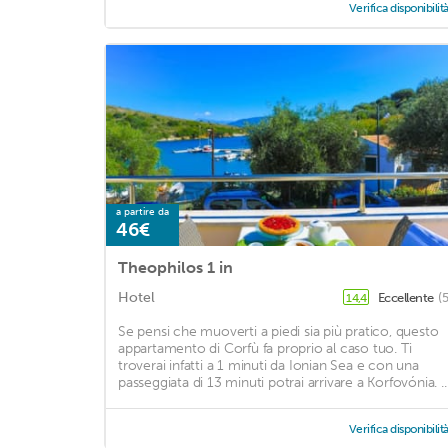
Verifica disponibilit
a partire da
46€
Theophilos 1 in
Hotel
Eccellente
(
14,4
Se pensi che muoverti a piedi sia più pratico, questo
appartamento di Corfù fa proprio al caso tuo. Ti
troverai infatti a 1 minuti da Ionian Sea e con una
passeggiata di 13 minuti potrai arrivare a Korfovónia. ..
Verifica disponibilit