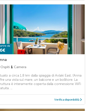
artire da
6€
nna
Ospiti
1
Camera
tuato a circa 1,8 km dalla spiaggia di Avlaki East, l'Anna
ffre una vista sul mare, un balcone e un bollitore. La
truttura è interamente coperta dalla connessione WiFi
atuita. ...
Verifica disponibilità