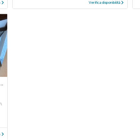
à
Verifica disponibilità
 3,5 Zimmer Wohnung in Bauernhaus
h,
à