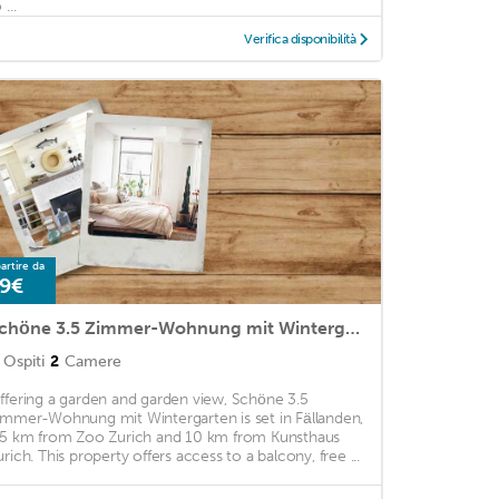
 ...
Verifica disponibilità
artire da
9€
Schöne 3.5 Zimmer-Wohnung mit Wintergarten
Ospiti
2
Camere
ffering a garden and garden view, Schöne 3.5
immer-Wohnung mit Wintergarten is set in Fällanden,
.5 km from Zoo Zurich and 10 km from Kunsthaus
urich. This property offers access to a balcony, free ...