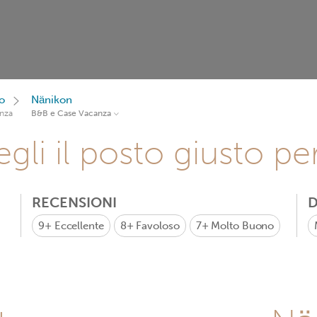
o
Nänikon
nza
B&B e Case Vacanza
gli il posto giusto pe
RECENSIONI
D
9+
Eccellente
8+
Favoloso
7+
Molto Buono