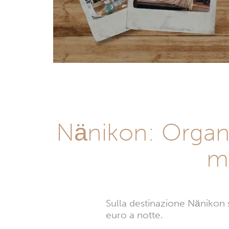
Nänikon: Organi
mi
Sulla destinazione Nänikon sa
euro a notte.