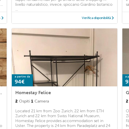
..
livello naturalistico, invece, spiccano Giardino botanico
sa
...
à
Verifica disponibilità
a partire da
a p
94€
9
 terrace 10 minutes from the lake
Homestay Felice
2
Ospiti
1
Camera
2
Located 21 km from Zoo Zurich, 22 km from ETH
O
Zurich and 22 km from Swiss National Museum,
Z
Homestay Felice provides accommodation set in
F
co
Uster. The property is 24 km from Paradeplatz and 24
f