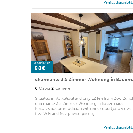
Verifica disponibilit
a partire da
88€
charmante
6
Ospiti
2
Camere
Situated in Volketswil and only 12 km from Zoo Zuric
charmante 3,5 Zimmer Wohnung in Bauernhaus
features accommodation with inner courtyard views,
free WiFi and free private parking. ...
Verifica disponibilit