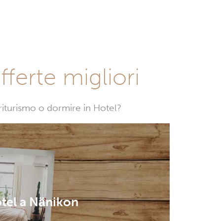
fferte migliori
griturismo o dormire in Hotel?
tel a Nänikon