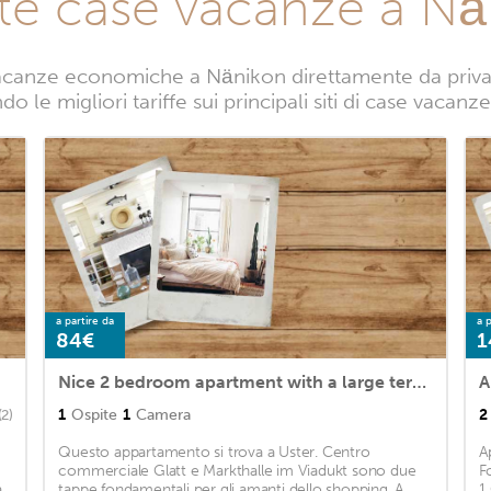
te case vacanze a N
acanze economiche a Nänikon direttamente da privati.
o le migliori tariffe sui principali siti di case vacan
a partire da
a p
84€
1
Nice 2 bedroom apartment with a large terrace 10 minutes from the lake
A
1
Ospite
1
Camera
2
(2)
Questo appartamento si trova a Uster. Centro
A
commerciale Glatt e Markthalle im Viadukt sono due
F
a
tappe fondamentali per gli amanti dello shopping. A
1