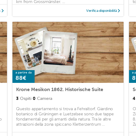
km from Grossmünster. ...
to
à
Verifica disponibilità
a partire da
a p
88€
8
Krone Mesikon 1862. Historische Suite
3
Ospiti
0
Camera
4
Questo appartamento si trova a Fehraltorf. Giardino
O
botanico di Grüningen e Luetzelsee sono due tappe
Z
o
fondamentali per gli amanti della natura. Tra le altre
8
attrazioni della zona spiccano Kletterzentrum ...
Z