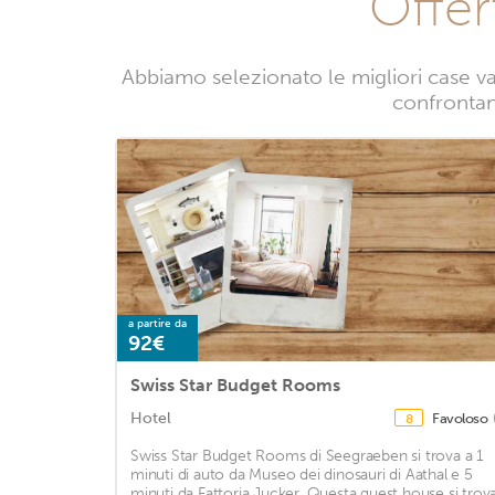
Offer
Abbiamo selezionato le migliori case v
confrontand
a partire da
92€
Swiss Star Budget Rooms
Hotel
Favoloso
8
Swiss Star Budget Rooms di Seegraeben si trova a 1
minuti di auto da Museo dei dinosauri di Aathal e 5
minuti da Fattoria Jucker. Questa guest house si trov