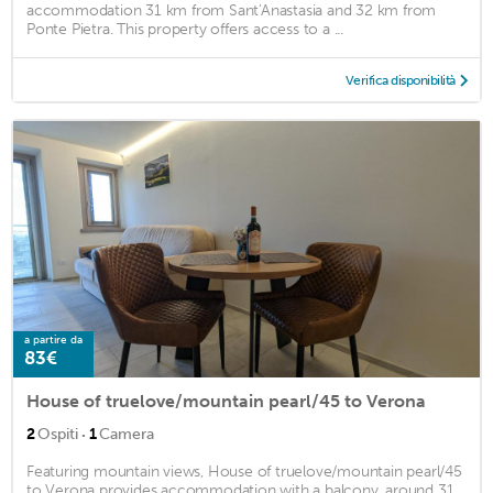
accommodation 31 km from Sant'Anastasia and 32 km from
Ponte Pietra. This property offers access to a ...
Verifica disponibilità
a partire da
83€
House of truelove/mountain pearl/45 to Verona
·
2
Ospiti
1
Camera
Featuring mountain views, House of truelove/mountain pearl/45
to Verona provides accommodation with a balcony, around 31