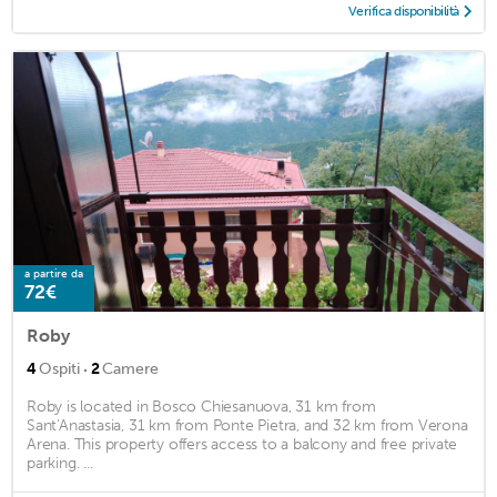
Verifica disponibilità
a partire da
72€
Roby
·
4
Ospiti
2
Camere
Roby is located in Bosco Chiesanuova, 31 km from
Sant'Anastasia, 31 km from Ponte Pietra, and 32 km from Verona
Arena. This property offers access to a balcony and free private
parking. ...