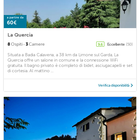
a partire da
60€
La Quercia
·
8
Ospiti
3
Camere
Eccellente
(50)
9,6
Situata a Badia Calavena, a 38 km da Limone sul Garda, La
Quercia offre un salone in comune e la connessione WiFi
gratuita. Il bagno privato è completo di bidet, asciugacapelli e set
di cortesia. Al mattino ...
Verifica disponibilità