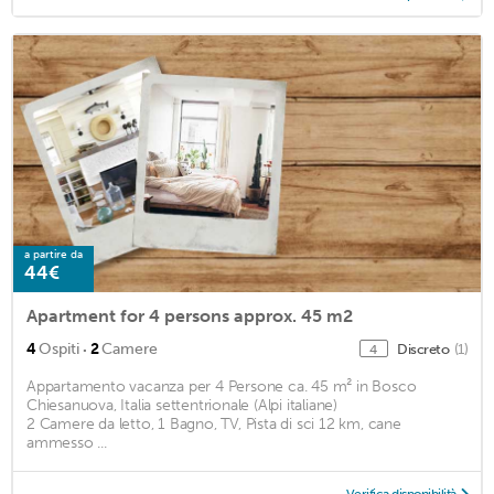
a partire da
44€
Apartment for 4 persons approx. 45 m2
·
4
Ospiti
2
Camere
Discreto
(1)
4
Appartamento vacanza per 4 Persone ca. 45 m² in Bosco
Chiesanuova, Italia settentrionale (Alpi italiane)
2 Camere da letto, 1 Bagno, TV, Pista di sci 12 km, cane
ammesso ...