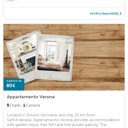
WiFi. ...
Verifica disponibilità
a partire da
80€
Appartamento Verona
·
5
Ospiti
1
Camera
Located in Rovere Veronese and only 25 km from
Sant'Anastasia, Appartamento Verona provides accommodation
with garden views, free WiFi and free private parking. The