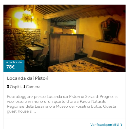
a partire da
78€
Locanda dai Pistori
·
3
Ospiti
1
Camera
Puoi alloggiare presso Locanda dai Pistori di Selva di Progno, se
vuoi essere in meno di un quarto d'ora a Parco Naturale
Regionale della Lessinia o a Museo dei Fossili di Bolca. Questa
guest house si ...
Verifica disponibilità