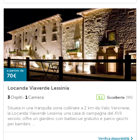
a partire da
70€
Locanda Viaverde Lessinia
·
3
Ospiti
1
Camera
Eccellente
(95)
9,1
Situata in una tranquilla zona collinare a 2 km da Velo Veronese,
la Locanda Viaverde Lessinia, una casa di campagna del XVII
secolo, offre un giardino con barbecue gratuito e parco giochi
per bambini. ...
Verifica disponibilità