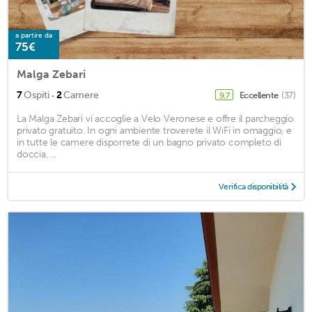
a partire da
75€
Malga Zebari
·
7
Ospiti
2
Camere
Eccellente
(37)
9,7
La Malga Zebari vi accoglie a Velo Veronese e offre il parcheggio
privato gratuito. In ogni ambiente troverete il WiFi in omaggio, e
in tutte le camere disporrete di un bagno privato completo di
doccia, ...
Verifica disponibilità