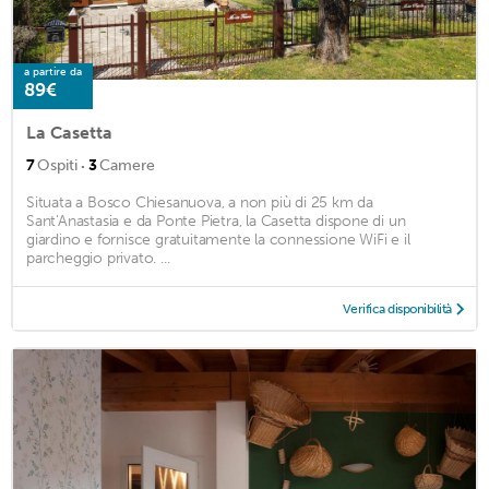
a partire da
89€
La Casetta
·
7
Ospiti
3
Camere
Situata a Bosco Chiesanuova, a non più di 25 km da
Sant'Anastasia e da Ponte Pietra, la Casetta dispone di un
giardino e fornisce gratuitamente la connessione WiFi e il
parcheggio privato. ...
Verifica disponibilità