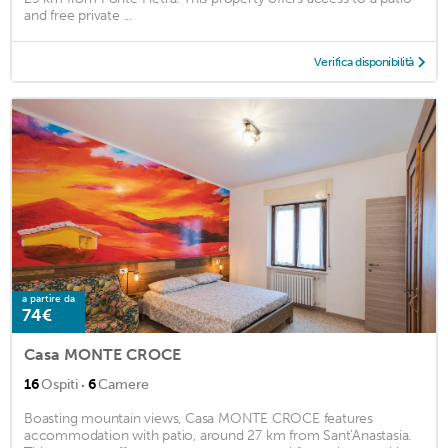
and free private ...
Verifica disponibilità
a partire da
74€
Casa MONTE CROCE
·
16
Ospiti
6
Camere
Boasting mountain views, Casa MONTE CROCE features
accommodation with patio, around 27 km from Sant'Anastasia.