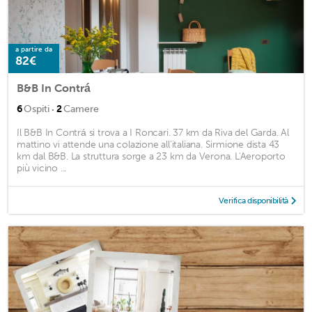
a partire da
82€
B&B In Contrá
·
6
Ospiti
2
Camere
Il B&B In Contrá si trova a I Roncari. 37 km da Riva del Garda. Al
mattino vi attende una colazione all'italiana. Sirmione dista 43
km dal B&B. La struttura sorge a 23 km da Verona. L'Aeroporto
più vicino ...
Verifica disponibilità