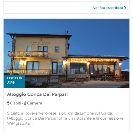
Verifica disponibilità
a partire da
72€
Alloggio Conca Dei Parpari
·
5
Ospiti
2
Camere
Situato a Rovere Veronese, a 30 km da Limone sul Garda,
l'Alloggio Conca Dei Parpari offre un ristorante e la connessione
WiFi gratuita. ...