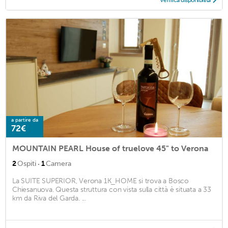
Verifica disponibilità
a partire da
72€
MOUNTAIN PEARL House of truelove 45" to Verona
·
2
Ospiti
1
Camera
La SUITE SUPERIOR, Verona 1K_HOME si trova a Bosco
Chiesanuova. Questa struttura con vista sulla città è situata a 33
km da Riva del Garda. ...