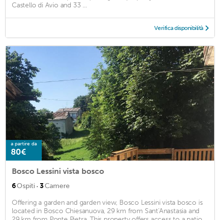
Castello di Avio and 33 ...
Verifica disponibilità
a partire da
80€
Bosco Lessini vista bosco
·
6
Ospiti
3
Camere
Offering a garden and garden view, Bosco Lessini vista bosco is
located in Bosco Chiesanuova, 29 km from Sant'Anastasia and
29 km from Ponte Pietra. This property offers access to a patio