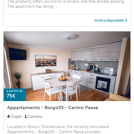
This property offers access to a terrace and free private parking.
The apartment has family ...
Verifica disponibilità
a partire da
75€
Appartamento - Borgo55 - Centro Paese
·
4
Ospiti
1
Camera
Located in Bosco Chiesanuova, the recently renovated
Appartamento - Borgo55 - Centro Paese provides