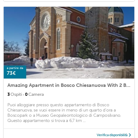
a partire da
73€
Amazing Apartment in Bosco Chiesanuova With 2 Bedrooms
·
3
Ospiti
0
Camera
Puoi alloggiare presso questo appartamento di Bosco
Chiesanuova, se vuoi essere in meno di un quarto d'ora a
Boscopark o a Museo Geopaleontologico di Camposilvano.
Questo appartamento si trova a 6,7 km ...
Verifica disponibilità