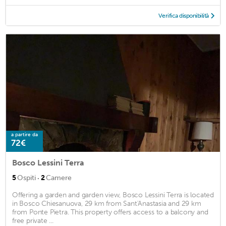
Verifica disponibilità
a partire da
72€
Bosco Lessini Terra
·
5
Ospiti
2
Camere
Offering a garden and garden view, Bosco Lessini Terra is located
in Bosco Chiesanuova, 29 km from Sant'Anastasia and 29 km
from Ponte Pietra. This property offers access to a balcony and
free private ...