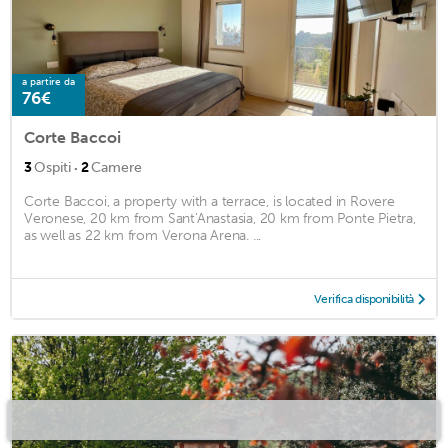
a partire da
76€
Corte Baccoi
·
3
Ospiti
2
Camere
Corte Baccoi, a property with a terrace, is located in Rovere
Veronese, 20 km from Sant'Anastasia, 20 km from Ponte Pietra,
as well as 22 km from Verona Arena. ...
Verifica disponibilità