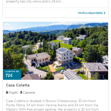
property has city views and is 26 km ...
Verifica disponibilità
a partire da
72€
Casa Coletta
·
6
Ospiti
3
Camere
Casa Coletta is situated in Bosco Chiesanuova, 33 km from
Ponte Pietra, 34 km from Verona Arena, and 34 km from Via
Mazzini. With free private parking, the property is 32 km from