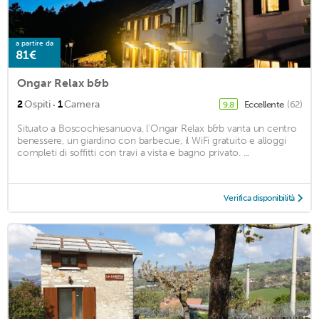
a partire da
81€
Ongar Relax b&b
·
2
Ospiti
1
Camera
Eccellente
(62)
9,8
Situato a Boscochiesanuova, l'Ongar Relax b&b vanta un centro
benessere, un giardino con barbecue, il WiFi gratuito e alloggi
completi di soffitti con travi a vista e bagno privato. ...
Verifica disponibilità