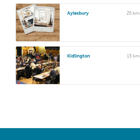
Aylesbury
25 km
Kidlington
13 km