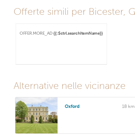
Offerte simili per Bicester, 
OFFER.MORE_AD
{{::$ctrl.searchItemName}}
Alternative nelle vicinanze
Oxford
18 km