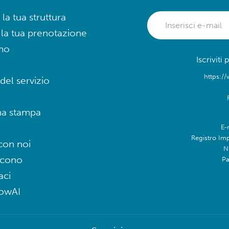
 la tua struttura
 la tua prenotazione
mo
Iscriviti
https://
del servizio
na stampa
E-
Registro Im
con noi
N
icono
Pa
aci
lowAI