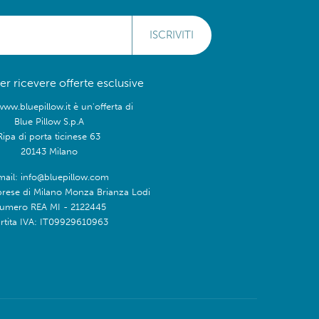
ISCRIVITI
 per ricevere offerte esclusive
www.bluepillow.it è un'offerta di
Blue Pillow S.p.A
Ripa di porta ticinese 63
20143 Milano
mail: info@bluepillow.com
prese di Milano Monza Brianza Lodi
umero REA MI - 2122445
rtita IVA: IT09929610963