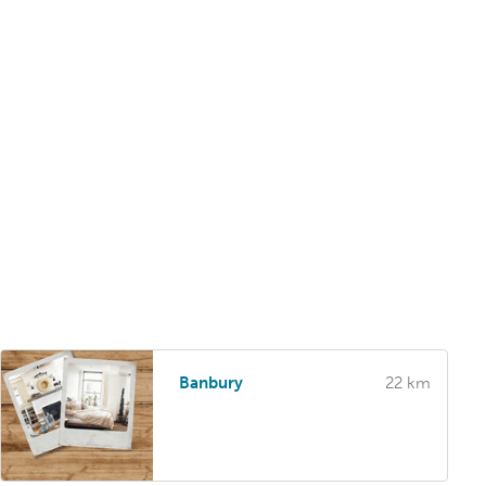
Banbury
22 km