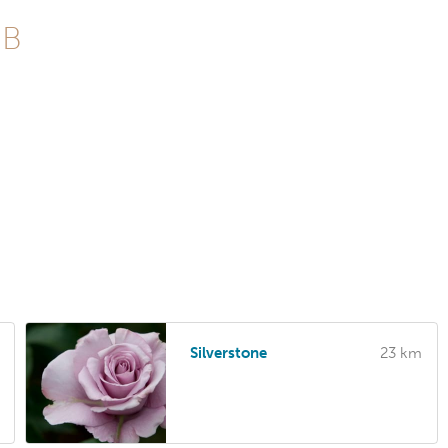
GB
Silverstone
23 km