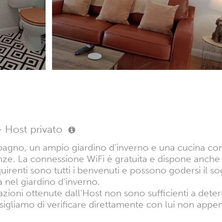
·
Host privato
 bagno, un ampio giardino d'inverno e una cucina c
nze. La connessione WiFi è gratuita e dispone anche d
cquirenti sono tutti i benvenuti e possono godersi i
 nel giardino d'inverno.
azioni ottenute dall'Host non sono sufficienti a dete
sigliamo di verificare direttamente con lui non appen