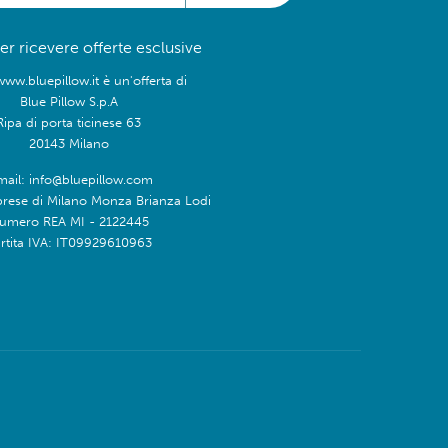
 per ricevere offerte esclusive
www.bluepillow.it è un'offerta di
Blue Pillow S.p.A
Ripa di porta ticinese 63
20143 Milano
mail: info@bluepillow.com
prese di Milano Monza Brianza Lodi
umero REA MI - 2122445
rtita IVA: IT09929610963