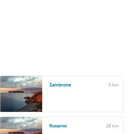
Zambrone
5 km
Rosarno
28 km