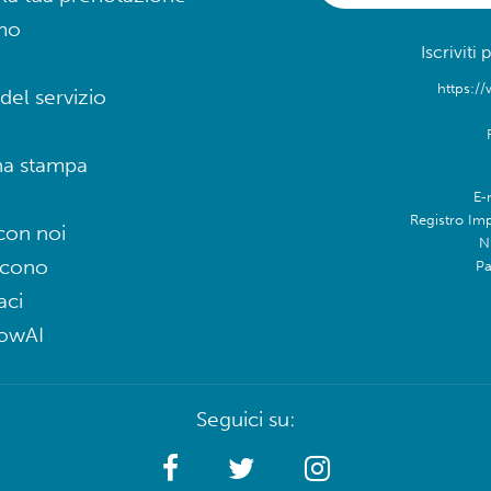
mo
Iscriviti
https://
del servizio
na stampa
E-
Registro Im
con noi
N
icono
Pa
aci
lowAI
Seguici su: