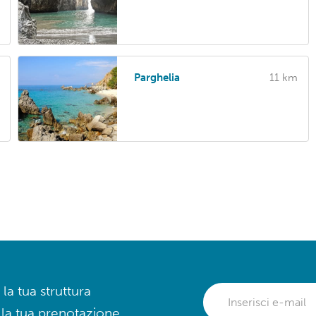
Parghelia
11 km
 la tua struttura
 la tua prenotazione