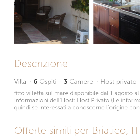
Descrizione
Villa
·
6
Ospiti
·
3
Camere
·
Host privato
fitto villetta sul mare disponibile dal 1 agosto 
Informazioni dell'Host: Host Privato (Le inform
quindi se interessati a conoscerne l'origine con
Offerte simili per Briatico, IT