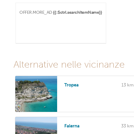
OFFER.MORE_AD
{{::$ctrl.searchItemName}}
Alternative nelle vicinanze
Tropea
13 km
Falerna
33 km