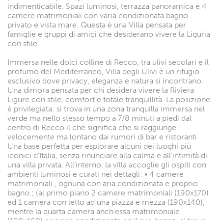
indimenticabile. Spazi luminosi, terrazza panoramica e 4
camere matrimoniali con varia condizionata bagno
privato e vista mare. Questa è una Villa pensata per
famiglie e gruppi di amici che desiderano vivere la Liguria
con stile.
Immersa nelle dolci colline di Recco, tra ulivi secolari e il
profumo del Mediterraneo, Villa degli Ulivi è un rifugio
esclusivo dove privacy, eleganza e natura si incontrano.
Una dimora pensata per chi desidera vivere la Riviera
Ligure con stile, comfort e totale tranquillità. La posizione
è privilegiata: si trova in una zona tranquilla immersa nel
verde ma nello stesso tempo a 7/8 minuti a piedi dal
centro di Recco il che significa che si raggiunge
velocemente ma lontano dai rumori di bar e ristoranti
Una base perfetta per esplorare alcuni dei luoghi più
iconici d’Italia, senza rinunciare alla calma e all’intimità di
una villa privata. All’interno, la villa accoglie gli ospiti con
ambienti luminosi e curati nei dettagli: • 4 camere
matrimoniali , ognuna con aria condizionata e proprio
bagno.; (al primo piano 2 camere matrimoniali (190x170)
ed 1 camera con letto ad una piazza e mezza (190x140),
mentre la quarta camera anch’essa matrimoniale