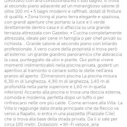
(190x160) con aria condizionata ed il suo bagno, si trova
al secondo piano adiacente ad un meraviglioso salone di
oltre 100 m) • 5 bagni moderni e raffinati, dotati di finiture
di qualità; • Zona living al piano terra elegante e spaziosa,
con grandi aperture che portano la luce e il verde
direttamente dentro casa e si affaccia su una grande
terrazza attrezzata con Gazebo; • Cucina completamente
attrezzata, ideale per cene in famiglia o per chef privati su
richiesta. . Grande salone al secondo piano con biliardo
professionale. Il vero cuore della proprietà si trova però
all’esterno: un grande giardino panoramico che abbraccia
la casa, punteggiato da ulivi e piante. Qui potrai vivere
momenti indimenticabili nella piscina privata, goderti un
aperitivo al tramonto o cenare sotto le stelle nell’area
pranzo all’aperto. (Dimensioni piscina La piscina misura
6,30 m di lunghezza, 4,90 m di larghezza, 1,40 m di
profondità nella parte superiore e 1,60 m in quella
inferiore) Accanto alla piscina si trova una doccia esterna,
comoda e moderna, perfetta dopo un tuffo o per
rinfrescarsi nelle ore più calde. Come arrivare alla Villa: La
Villa si raggiunge dalla strada principale che da Recco va
verso a Rapallo, si entra in una piazzetta (Piazzale Cile)
che si trova alla base della strada privata. Da li si sale per
circa 100 metri. Dotazioni: • Wi-Fi veloce, aria