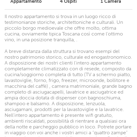
Appartamento
4
Ospiti
1
Camera
Il nostro appartamento si trova in un luogo ricco di
testimonianze storiche, architettoniche e culturali. Un
piccolo borgo medioevale che offre molto, ottima
cucina, ovviamente tipica Toscana così come l’ottimo
vino, in una posizione tranquilla, .
A breve distanza dalla struttura si trovano esempi del
nostro patrimonio storico, culturale ed enogastronomico.
A disposizione dei nostri clienti l'intero appartamento
completamente climatizzato con di resede, composto da
cucina/soggiorno completa di tutto (TV a schermo piatto,
lavastoviglie, forno, frigo, freezer, microonde, bollitore e
macchina del caffè) , camera matrimoniale, grande bagno
completo di asciugacapelli, lavatrice e asciugatrice ed
ampia doccia dotata di dispenser con bagnoschiuma,
shampoo e balsamo. A disposizione, lenzuola,
asciugamani, prodotti per la lavastoviglie e la lavatrice.
Nell'intero appartamento è presente wifi gratuito,
ambienti riscaldati, possibilità di rientrare a qualsiasi ora
della notte e parcheggio pubblico in loco. Potrete portare
in viaggio con voi anche i vostri amici a “quattro zampe”