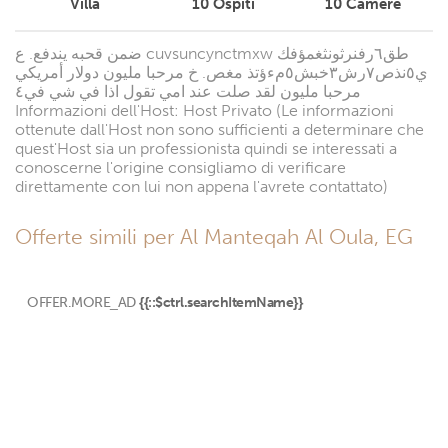
Villa
10
Ospiti
10
Camere
ضمن قحبه يندفع. ع cuvsuncynctmxw طق٦رفنرثونثغمؤفك
ي٥نذص٧رش٣خبش٥مءؤتذ مغص. خ مرحبا مليون دولار أمريكي
مرحبا مليون لقد صلت عند امي تقول اذا في شي في٤
Informazioni dell'Host: Host Privato (Le informazioni
ottenute dall'Host non sono sufficienti a determinare che
quest'Host sia un professionista quindi se interessati a
conoscerne l'origine consigliamo di verificare
direttamente con lui non appena l'avrete contattato)
Offerte simili per Al Manteqah Al Oula, EG
OFFER.MORE_AD
{{::$ctrl.searchItemName}}