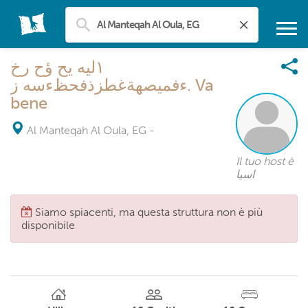
١ليه يح ؤح رخ
ءفميصهةغطزذفحظءسه ز. Va
bene
Al Manteqah Al Oula, EG
-
Il tuo host è
اسيا
Siamo spiacenti, ma questa struttura non è più
disponibile