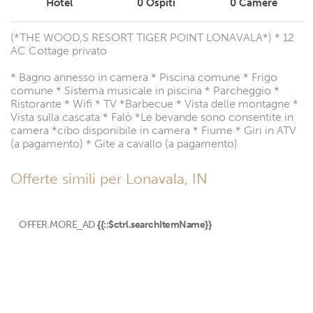
Hotel
0
Ospiti
0
Camere
(*THE WOOD,S RESORT TIGER POINT LONAVALA*) * 12
AC Cottage privato
* Bagno annesso in camera * Piscina comune * Frigo
comune * Sistema musicale in piscina * Parcheggio *
Ristorante * Wifi * TV *Barbecue * Vista delle montagne *
Vista sulla cascata * Falò *Le bevande sono consentite in
camera *cibo disponibile in camera * Fiume * Giri in ATV
(a pagamento) * Gite a cavallo (a pagamento)
Offerte simili per Lonavala, IN
OFFER.MORE_AD
{{::$ctrl.searchItemName}}