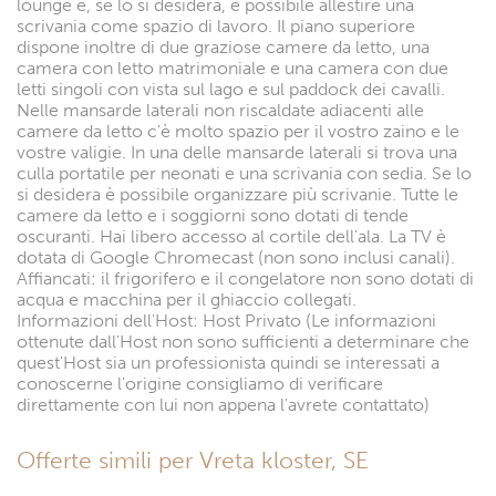
lounge e, se lo si desidera, è possibile allestire una
scrivania come spazio di lavoro. Il piano superiore
dispone inoltre di due graziose camere da letto, una
camera con letto matrimoniale e una camera con due
letti singoli con vista sul lago e sul paddock dei cavalli.
Nelle mansarde laterali non riscaldate adiacenti alle
camere da letto c'è molto spazio per il vostro zaino e le
vostre valigie. In una delle mansarde laterali si trova una
culla portatile per neonati e una scrivania con sedia. Se lo
si desidera è possibile organizzare più scrivanie. Tutte le
camere da letto e i soggiorni sono dotati di tende
oscuranti. Hai libero accesso al cortile dell'ala. La TV è
dotata di Google Chromecast (non sono inclusi canali).
Affiancati: il frigorifero e il congelatore non sono dotati di
acqua e macchina per il ghiaccio collegati.
Informazioni dell'Host: Host Privato (Le informazioni
ottenute dall'Host non sono sufficienti a determinare che
quest'Host sia un professionista quindi se interessati a
conoscerne l'origine consigliamo di verificare
direttamente con lui non appena l'avrete contattato)
Offerte simili per Vreta kloster, SE