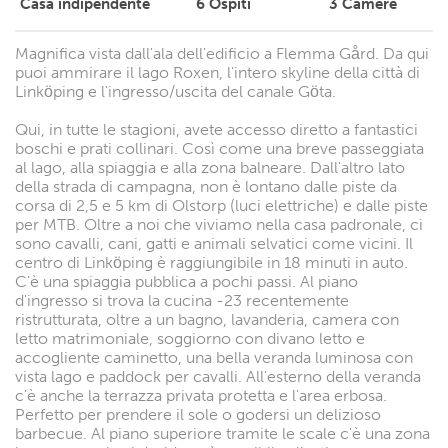
Casa indipendente
6
Ospiti
3
Camere
Magnifica vista dall'ala dell'edificio a Flemma Gård. Da qui
puoi ammirare il lago Roxen, l'intero skyline della città di
Linköping e l'ingresso/uscita del canale Göta.
Qui, in tutte le stagioni, avete accesso diretto a fantastici
boschi e prati collinari. Così come una breve passeggiata
al lago, alla spiaggia e alla zona balneare. Dall'altro lato
della strada di campagna, non è lontano dalle piste da
corsa di 2,5 e 5 km di Olstorp (luci elettriche) e dalle piste
per MTB. Oltre a noi che viviamo nella casa padronale, ci
sono cavalli, cani, gatti e animali selvatici come vicini. Il
centro di Linköping è raggiungibile in 18 minuti in auto.
C'è una spiaggia pubblica a pochi passi. Al piano
d'ingresso si trova la cucina -23 recentemente
ristrutturata, oltre a un bagno, lavanderia, camera con
letto matrimoniale, soggiorno con divano letto e
accogliente caminetto, una bella veranda luminosa con
vista lago e paddock per cavalli. All'esterno della veranda
c'è anche la terrazza privata protetta e l'area erbosa.
Perfetto per prendere il sole o godersi un delizioso
barbecue. Al piano superiore tramite le scale c'è una zona