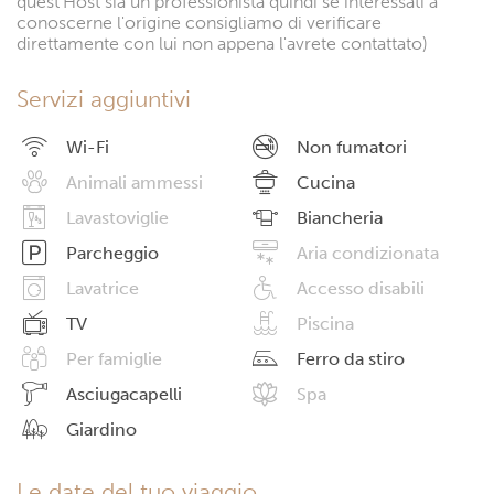
quest'Host sia un professionista quindi se interessati a
conoscerne l'origine consigliamo di verificare
direttamente con lui non appena l'avrete contattato)
Servizi aggiuntivi
Wi-Fi
Non fumatori
Animali ammessi
Cucina
Lavastoviglie
Biancheria
Parcheggio
Aria condizionata
Lavatrice
Accesso disabili
TV
Piscina
Per famiglie
Ferro da stiro
Asciugacapelli
Spa
Giardino
Le date del tuo viaggio