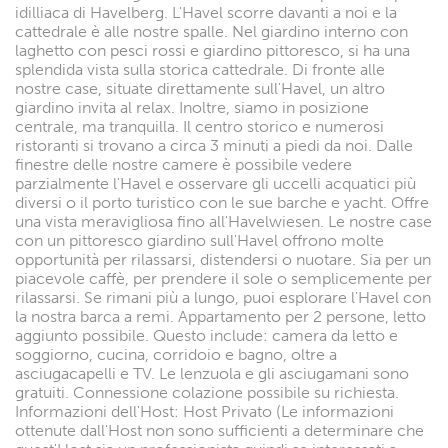
idilliaca di Havelberg. L'Havel scorre davanti a noi e la
cattedrale è alle nostre spalle. Nel giardino interno con
laghetto con pesci rossi e giardino pittoresco, si ha una
splendida vista sulla storica cattedrale. Di fronte alle
nostre case, situate direttamente sull'Havel, un altro
giardino invita al relax. Inoltre, siamo in posizione
centrale, ma tranquilla. Il centro storico e numerosi
ristoranti si trovano a circa 3 minuti a piedi da noi. Dalle
finestre delle nostre camere è possibile vedere
parzialmente l'Havel e osservare gli uccelli acquatici più
diversi o il porto turistico con le sue barche e yacht. Offre
una vista meravigliosa fino all'Havelwiesen. Le nostre case
con un pittoresco giardino sull'Havel offrono molte
opportunità per rilassarsi, distendersi o nuotare. Sia per un
piacevole caffè, per prendere il sole o semplicemente per
rilassarsi. Se rimani più a lungo, puoi esplorare l'Havel con
la nostra barca a remi. Appartamento per 2 persone, letto
aggiunto possibile. Questo include: camera da letto e
soggiorno, cucina, corridoio e bagno, oltre a
asciugacapelli e TV. Le lenzuola e gli asciugamani sono
gratuiti. Connessione colazione possibile su richiesta.
Informazioni dell'Host: Host Privato (Le informazioni
ottenute dall'Host non sono sufficienti a determinare che