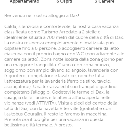
Appartamento
6
Ospiti
3
Camere
Benvenuti nel nostro alloggio a Dax!
Calda, silenziosa e confortevole, la nostra casa vacanza
classificata come Turismo Arredato a 2 stelle è
idealmente situata a 700 metri dal cuore della città di Dax.
La nostra residenza completamente climatizzata può
ospitare fino a 6 persone. 3 accoglienti camere da letto
ciascuna con il proprio bagno con WC (non adiacente alle
camere da letto). Zona notte isolata dalla zona giorno per
una maggiore tranquillità. Cucina con zona pranzo,
soggiorno con ampio divano ad angolo, lavanderia con
frigorifero, congelatore e lavatrice, nonché tutta
l'attrezzatura per la lavanderia (ferro da stiro, tavolo,
asciugatrice). Una terrazza ed il suo tranquillo giardino
completano l'alloggio. Godetevi le terme di Dax, la
spiaggia delle Landes e le attività all'aria aperta nelle
vicinanze (vedi ATTIVITÀ). Visita a piedi del centro della
città di Dax, con la navetta Vitenville (gratuita) e con
l'autobus Couralin. Il resto lo faremo in macchina.
Prenota ora il tuo gîte per una vacanza in questa
bellissima città termale. A presto.