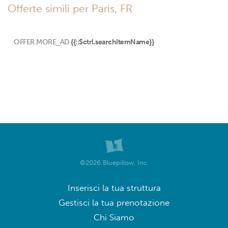
Offerte simili per Paris, FR
OFFER.MORE_AD
{{::$ctrl.searchItemName}}
©2026 Bluepillow, Inc.
Inserisci la tua struttura
Gestisci la tua prenotazione
Chi Siamo