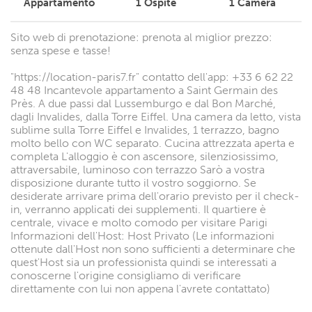
Appartamento
1
Ospite
1
Camera
Sito web di prenotazione: prenota al miglior prezzo:
senza spese e tasse!
"https://location-paris7.fr" contatto dell'app: +33 6 62 22
48 48 Incantevole appartamento a Saint Germain des
Près. A due passi dal Lussemburgo e dal Bon Marché,
dagli Invalides, dalla Torre Eiffel. Una camera da letto, vista
sublime sulla Torre Eiffel e Invalides, 1 terrazzo, bagno
molto bello con WC separato. Cucina attrezzata aperta e
completa L'alloggio è con ascensore, silenziosissimo,
attraversabile, luminoso con terrazzo Sarò a vostra
disposizione durante tutto il vostro soggiorno. Se
desiderate arrivare prima dell'orario previsto per il check-
in, verranno applicati dei supplementi. Il quartiere è
centrale, vivace e molto comodo per visitare Parigi
Informazioni dell'Host: Host Privato (Le informazioni
ottenute dall'Host non sono sufficienti a determinare che
quest'Host sia un professionista quindi se interessati a
conoscerne l'origine consigliamo di verificare
direttamente con lui non appena l'avrete contattato)