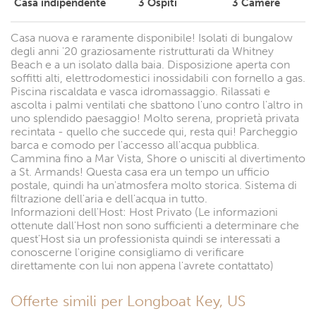
Casa indipendente
3
Ospiti
3
Camere
Casa nuova e raramente disponibile! Isolati di bungalow
degli anni '20 graziosamente ristrutturati da Whitney
Beach e a un isolato dalla baia. Disposizione aperta con
soffitti alti, elettrodomestici inossidabili con fornello a gas.
Piscina riscaldata e vasca idromassaggio. Rilassati e
ascolta i palmi ventilati che sbattono l'uno contro l'altro in
uno splendido paesaggio! Molto serena, proprietà privata
recintata - quello che succede qui, resta qui! Parcheggio
barca e comodo per l'accesso all'acqua pubblica.
Cammina fino a Mar Vista, Shore o unisciti al divertimento
a St. Armands! Questa casa era un tempo un ufficio
postale, quindi ha un'atmosfera molto storica. Sistema di
filtrazione dell'aria e dell'acqua in tutto.
Informazioni dell'Host: Host Privato (Le informazioni
ottenute dall'Host non sono sufficienti a determinare che
quest'Host sia un professionista quindi se interessati a
conoscerne l'origine consigliamo di verificare
direttamente con lui non appena l'avrete contattato)
Offerte simili per Longboat Key, US