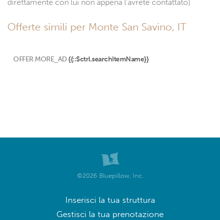
direttamente con lui non appena l'avrete contattato)
Offerte simili per Monte San Savino, IT
OFFER.MORE_AD
{{::$ctrl.searchItemName}}
©2026 Bluepillow, Inc.
Inserisci la tua struttura
Gestisci la tua prenotazione