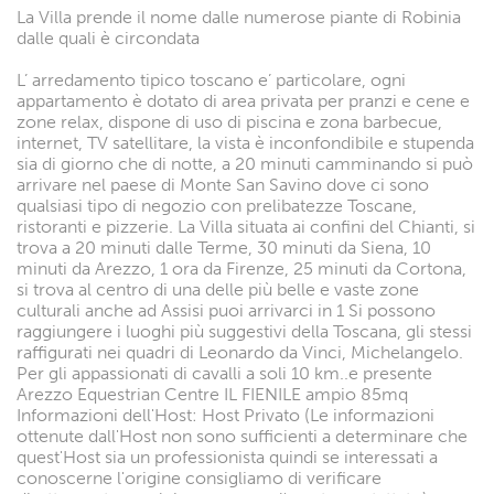
La Villa prende il nome dalle numerose piante di Robinia
dalle quali è circondata
L’ arredamento tipico toscano e’ particolare, ogni
appartamento è dotato di area privata per pranzi e cene e
zone relax, dispone di uso di piscina e zona barbecue,
internet, TV satellitare, la vista è inconfondibile e stupenda
sia di giorno che di notte, a 20 minuti camminando si può
arrivare nel paese di Monte San Savino dove ci sono
qualsiasi tipo di negozio con prelibatezze Toscane,
ristoranti e pizzerie. La Villa situata ai confini del Chianti, si
trova a 20 minuti dalle Terme, 30 minuti da Siena, 10
minuti da Arezzo, 1 ora da Firenze, 25 minuti da Cortona,
si trova al centro di una delle più belle e vaste zone
culturali anche ad Assisi puoi arrivarci in 1 Si possono
raggiungere i luoghi più suggestivi della Toscana, gli stessi
raffigurati nei quadri di Leonardo da Vinci, Michelangelo.
Per gli appassionati di cavalli a soli 10 km..e presente
Arezzo Equestrian Centre IL FIENILE ampio 85mq
Informazioni dell'Host: Host Privato (Le informazioni
ottenute dall'Host non sono sufficienti a determinare che
quest'Host sia un professionista quindi se interessati a
conoscerne l'origine consigliamo di verificare