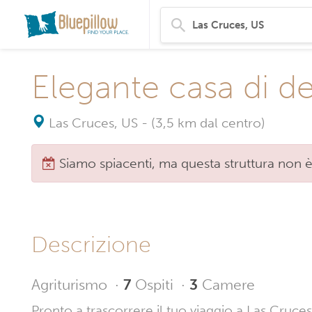
Elegante casa di d
Las Cruces, US
-
(3,5 km dal centro)
Siamo spiacenti, ma questa struttura non è
Descrizione
Agriturismo
·
7
Ospiti
·
3
Camere
Pronto a trascorrere il tuo viaggio a Las Cruce