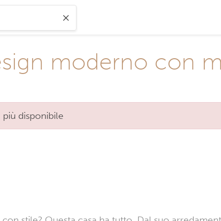
esign moderno con mol
 più disponibile
s con stile? Questa casa ha tutto. Dal suo arredament