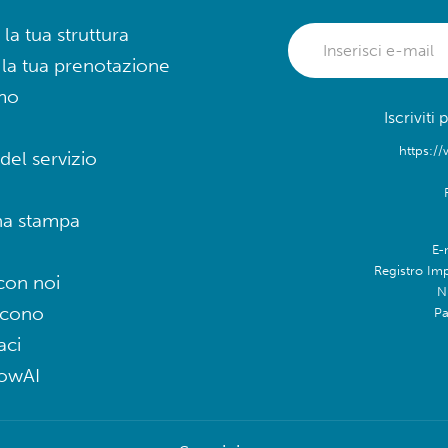
 la tua struttura
 la tua prenotazione
mo
Iscriviti
https://
del servizio
na stampa
E-
Registro Im
con noi
N
icono
Pa
aci
lowAI