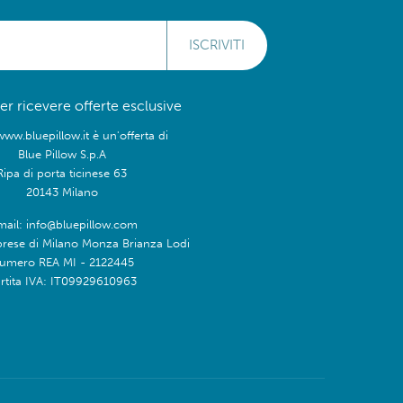
ISCRIVITI
 per ricevere offerte esclusive
www.bluepillow.it è un'offerta di
Blue Pillow S.p.A
Ripa di porta ticinese 63
20143 Milano
mail: info@bluepillow.com
prese di Milano Monza Brianza Lodi
umero REA MI - 2122445
rtita IVA: IT09929610963