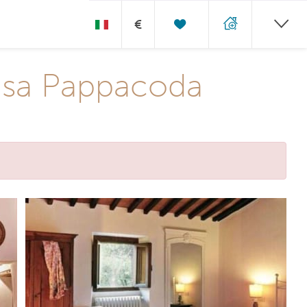
€
asa Pappacoda