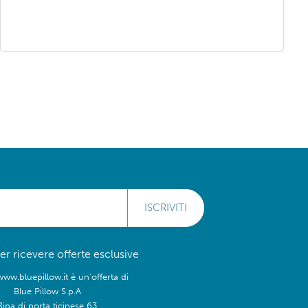
ISCRIVITI
 per ricevere offerte esclusive
www.bluepillow.it è un'offerta di
Blue Pillow S.p.A
Ripa di porta ticinese 63