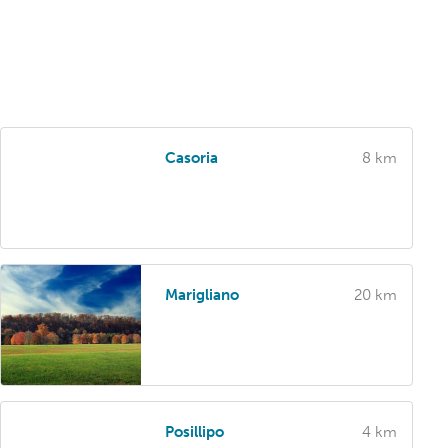
Casoria
8 km
Marigliano
20 km
Posillipo
4 km