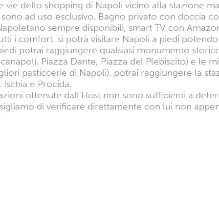
 vie dello shopping di Napoli vicino alla stazione mari
 che sono ad uso esclusivo. Bagno privato con doccia 
Napoletano sempre disponibili, smart TV con Amazon 
tti i comfort. si potrà visitare Napoli a piedi potendo
 piedi potrai raggiungere qualsiasi monumento storic
ccanapoli, Piazza Dante, Piazza del Plebiscito) e le 
gliori pasticcerie di Napoli). potrai raggiungere la sta
, Ischia e Procida.
azioni ottenute dall'Host non sono sufficienti a dete
sigliamo di verificare direttamente con lui non appen