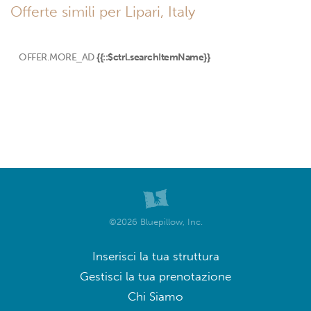
Offerte simili per Lipari, Italy
OFFER.MORE_AD
{{::$ctrl.searchItemName}}
©2026 Bluepillow, Inc.
Inserisci la tua struttura
Gestisci la tua prenotazione
Chi Siamo