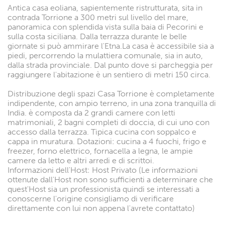
Antica casa eoliana, sapientemente ristrutturata, sita in
contrada Torrione a 300 metri sul livello del mare,
panoramica con splendida vista sulla baia di Pecorini e
sulla costa siciliana. Dalla terrazza durante le belle
giornate si può ammirare l'Etna.La casa è accessibile sia a
piedi, percorrendo la mulattiera comunale, sia in auto,
dalla strada provinciale. Dal punto dove si parcheggia per
raggiungere l'abitazione è un sentiero di metri 150 circa.
Distribuzione degli spazi Casa Torrione è completamente
indipendente, con ampio terreno, in una zona tranquilla di
India. è composta da 2 grandi camere con letti
matrimoniali, 2 bagni completi di doccia, di cui uno con
accesso dalla terrazza. Tipica cucina con soppalco e
cappa in muratura. Dotazioni: cucina a 4 fuochi, frigo e
freezer, forno elettrico, fornacella a legna, le ampie
camere da letto e altri arredi e di scrittoi.
Informazioni dell'Host: Host Privato (Le informazioni
ottenute dall'Host non sono sufficienti a determinare che
quest'Host sia un professionista quindi se interessati a
conoscerne l'origine consigliamo di verificare
direttamente con lui non appena l'avrete contattato)