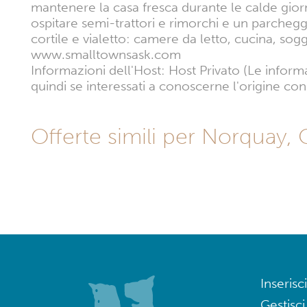
mantenere la casa fresca durante le calde giorn
ospitare semi-trattori e rimorchi e un parcheggio
cortile e vialetto: camere da letto, cucina, sogg
www.smalltownsask.com
Informazioni dell'Host: Host Privato (Le inform
quindi se interessati a conoscerne l'origine con
Offerte simili per Norquay,
Inserisci
Gestisci