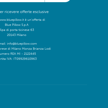
 per ricevere offerte esclusive
www.bluepillow.it è un'offerta di
Blue Pillow S.p.A
Ripa di porta ticinese 63
20143 Milano
mail: info@bluepillow.com
prese di Milano Monza Brianza Lodi
umero REA MI - 2122445
rtita IVA: IT09929610963