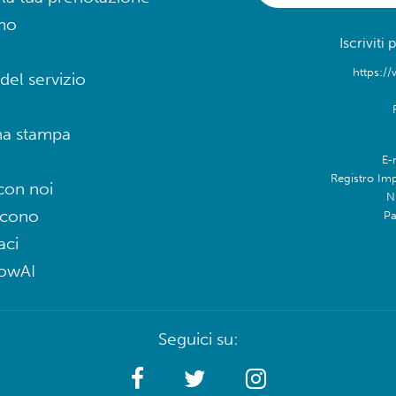
mo
Iscriviti
https://
del servizio
na stampa
E-
Registro Im
con noi
N
icono
Pa
aci
lowAI
Seguici su: