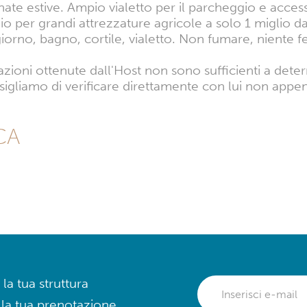
ate estive. Ampio vialetto per il parcheggio e acces
 per grandi attrezzature agricole a solo 1 miglio dall
iorno, bagno, cortile, vialetto. Non fumare, niente fes
azioni ottenute dall'Host non sono sufficienti a dete
sigliamo di verificare direttamente con lui non appen
 CA
 la tua struttura
 la tua prenotazione