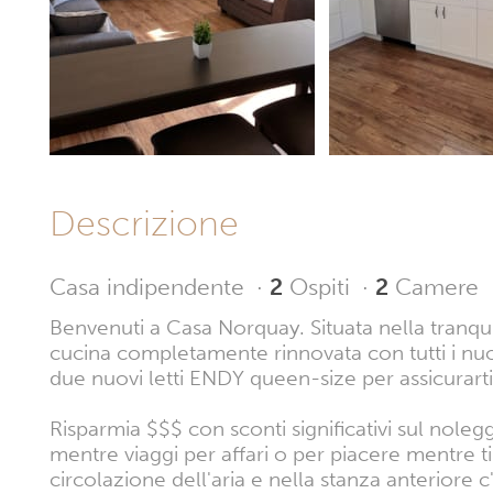
Descrizione
Casa indipendente
·
2
Ospiti
·
2
Camere
Benvenuti a Casa Norquay. Situata nella tranqu
cucina completamente rinnovata con tutti i nuo
due nuovi letti ENDY queen-size per assicurart
Risparmia $$$ con sconti significativi sul nole
mentre viaggi per affari o per piacere mentre ti
circolazione dell'aria e nella stanza anteriore c