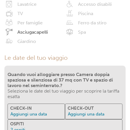
Lavatrice
Accesso disabili
TV
Piscina
Per famiglie
Ferro da stiro
Asciugacapelli
Spa
Giardino
Le date del tuo viaggio
Quando vuoi alloggiare presso Camera doppia
spaziosa e silenziosa di 37 mq con TV e spazio di
lavoro nel seminterrato.?
Seleziona le date del tuo viaggio per scoprire la tariffa
esatta
CHECK-IN
CHECK-OUT
Aggiungi una data
Aggiungi una data
OSPITI
2
ospiti