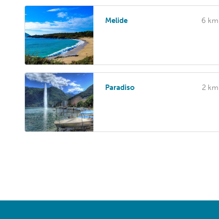
Melide
6 km
Paradiso
2 km