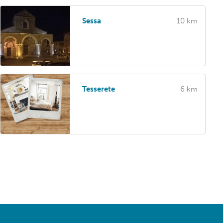
Sessa
10 km
Tesserete
6 km