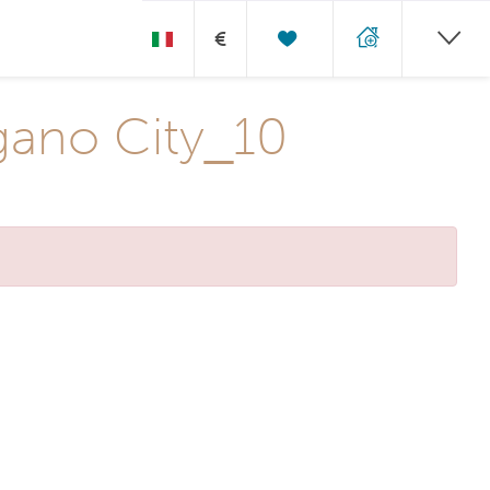
€
gano City_10