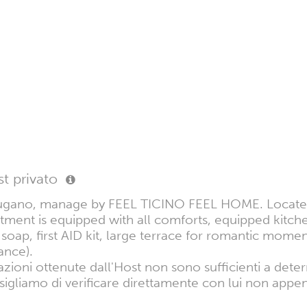
t privato
 Lugano, manage by FEEL TICINO FEEL HOME. Located
rtment is equipped with all comforts, equipped kitche
, first AID kit, large terrace for romantic moments
ance).
azioni ottenute dall'Host non sono sufficienti a dete
sigliamo di verificare direttamente con lui non appen