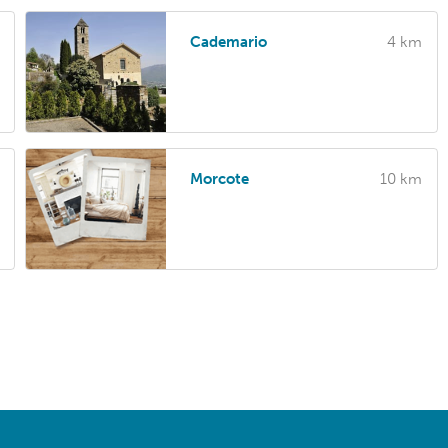
Cademario
4 km
Morcote
10 km