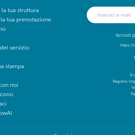
 la tua struttura
 la tua prenotazione
mo
Iscriviti
https://
del servizio
na stampa
E-
Registro Im
con noi
N
icono
Pa
aci
lowAI