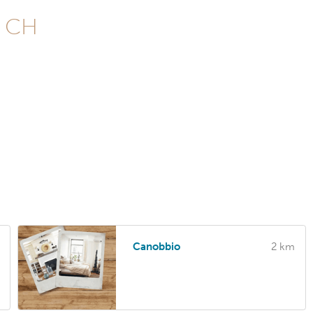
, CH
Canobbio
2 km