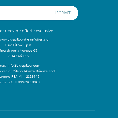
ISCRIVITI
 per ricevere offerte esclusive
www.bluepillow.it è un'offerta di
Blue Pillow S.p.A
Ripa di porta ticinese 63
20143 Milano
mail: info@bluepillow.com
prese di Milano Monza Brianza Lodi
umero REA MI - 2122445
rtita IVA: IT09929610963