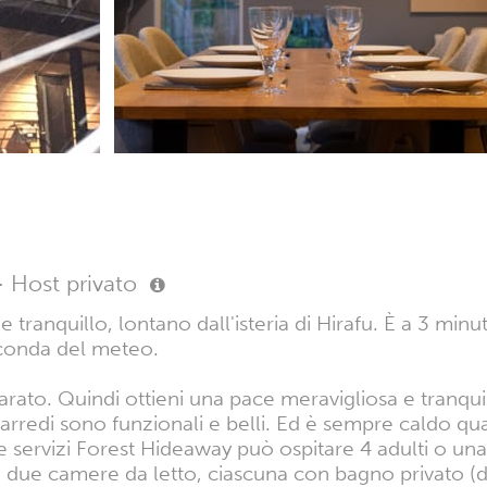
·
Host privato
tranquillo, lontano dall'isteria di Hirafu. È a 3 minu
seconda del meteo.
arato. Quindi ottieni una pace meravigliosa e tranqui
i arredi sono funzionali e belli. Ed è sempre caldo q
servizi Forest Hideaway può ospitare 4 adulti o una 
due camere da letto, ciascuna con bagno privato (do