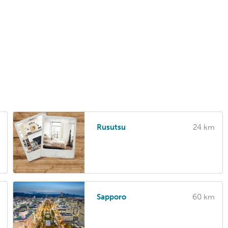
Rusutsu
24 km
Sapporo
60 km