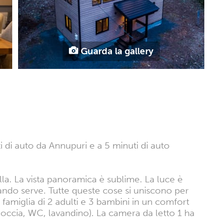
Guarda la gallery
ti di auto da Annupuri e a 5 minuti di auto
lla. La vista panoramica è sublime. La luce è
uando serve. Tutte queste cose si uniscono per
famiglia di 2 adulti e 3 bambini in un comfort
ccia, WC, lavandino). La camera da letto 1 ha