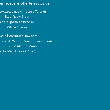
 per ricevere offerte esclusive
www.bluepillow.it è un'offerta di
Blue Pillow S.p.A
Ripa di porta ticinese 63
20143 Milano
mail: info@bluepillow.com
prese di Milano Monza Brianza Lodi
umero REA MI - 2122445
rtita IVA: IT09929610963