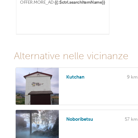
OFFER.MORE_AD
{{::$ctrl.searchItemName}}
Alternative nelle vicinanze
Kutchan
9 km
Noboribetsu
57 km