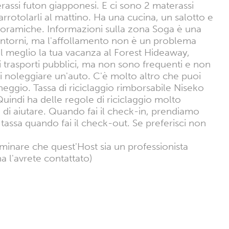
erassi futon giapponesi. E ci sono 2 materassi
rrotolarli al mattino. Ha una cucina, un salotto e
panoramiche. Informazioni sulla zona Soga è una
i dintorni, ma l'affollamento non è un problema
 meglio la tua vacanza al Forest Hideaway,
i trasporti pubblici, ma non sono frequenti e non
 noleggiare un'auto. C'è molto altro che puoi
heggio. Tassa di riciclaggio rimborsabile Niseko
 Quindi ha delle regole di riciclaggio molto
i di aiutare. Quando fai il check-in, prendiamo
a tassa quando fai il check-out. Se preferisci non
rminare che quest'Host sia un professionista
a l'avrete contattato)