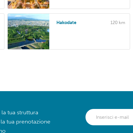
Hakodate
120 km
 la tua struttura
 la tua prenotazione
mo