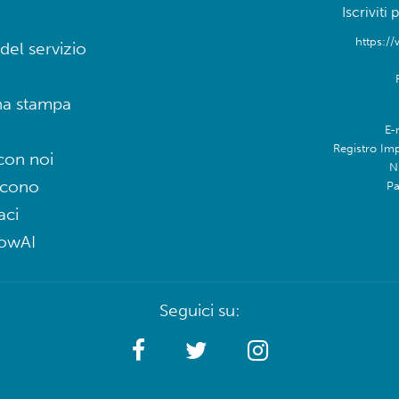
Iscriviti
https://
del servizio
na stampa
E-
Registro Im
con noi
N
icono
Pa
aci
lowAI
Seguici su: