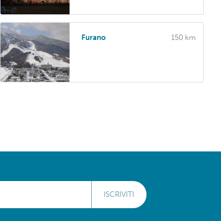
Furano
150 km
ISCRIVITI