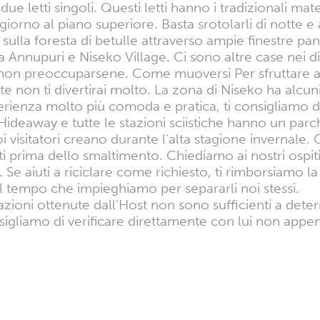
ue letti singoli. Questi letti hanno i tradizionali mat
orno al piano superiore. Basta srotolarli di notte e a
 sulla foresta di betulle attraverso ampie finestre 
 tra Annupuri e Niseko Village. Ci sono altre case ne
non preoccuparsene. Come muoversi Per sfruttare al
 non ti divertirai molto. La zona di Niseko ha alcun
ienza molto più comoda e pratica, ti consigliamo di
Hideaway e tutte le stazioni sciistiche hanno un parc
uoi visitatori creano durante l'alta stagione invernale.
uti prima dello smaltimento. Chiediamo ai nostri ospit
 Se aiuti a riciclare come richiesto, ti rimborsiamo l
il tempo che impieghiamo per separarli noi stessi.
azioni ottenute dall'Host non sono sufficienti a dete
sigliamo di verificare direttamente con lui non appen