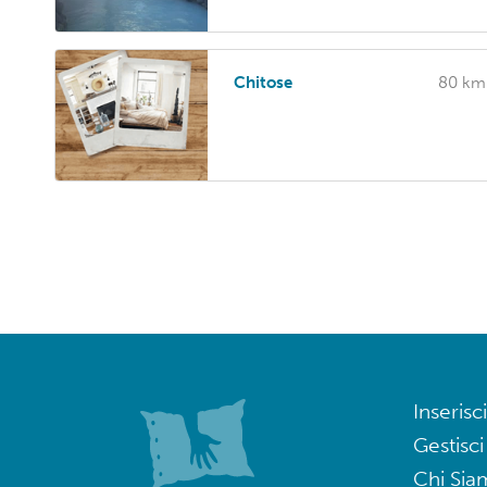
Chitose
80 km
Inserisci
Gestisci
Chi Sia