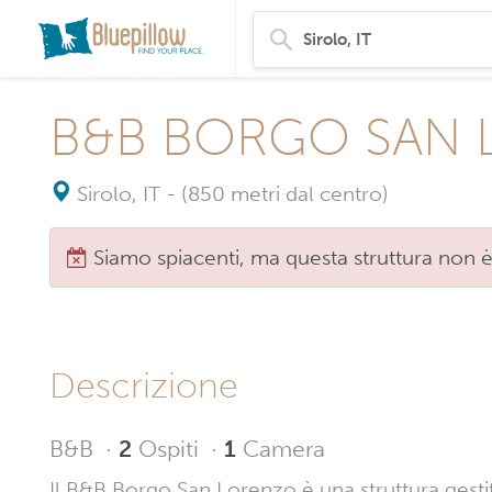
B&B BORGO SAN
Sirolo, IT
-
(850 metri dal centro)
Siamo spiacenti, ma questa struttura non è
Descrizione
B&B
·
2
Ospiti
·
1
Camera
Il B&B Borgo San Lorenzo è una struttura gestita