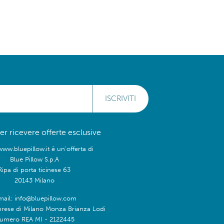
ISCRIVITI
 per ricevere offerte esclusive
www.bluepillow.it è un'offerta di
Blue Pillow S.p.A
Ripa di porta ticinese 63
20143 Milano
mail: info@bluepillow.com
prese di Milano Monza Brianza Lodi
umero REA MI - 2122445