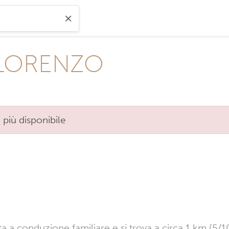
 LORENZO
 più disponibile
 a conduzione familiare e si trova a circa 1 km (5/10