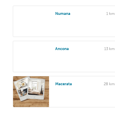
Numana
1 km
Ancona
13 km
Macerata
28 km