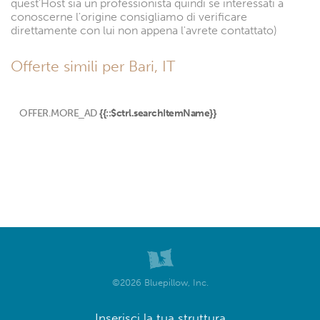
quest'Host sia un professionista quindi se interessati a
conoscerne l'origine consigliamo di verificare
direttamente con lui non appena l'avrete contattato)
Offerte simili per Bari, IT
OFFER.MORE_AD
{{::$ctrl.searchItemName}}
©2026 Bluepillow, Inc.
Inserisci la tua struttura