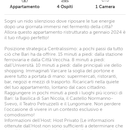
Appartamento
4
Ospiti
1
Camera
Sogni un nido silenzioso dove riposare le tue energie
dopo una giornata immersi nel fermento della città?
Allora questo appartamento ristrutturato a gennaio 2024 è
il tuo rifugio perfetto!
Posizione strategica Centralissimo: a pochi passi da tutto
ciò che Bari ha da offrire. 15 minuti a piedi: dalla stazione
ferroviaria e dalla Città Vecchia. 8 minuti a piedi:
dall'Università. 10 minuti a piedi: dalle principali vie dello
shopping. Immaginati Varcare la soglia del portone e
avere tutto a portata di mano: supermercati, ristoranti,
bar, negozi e mezzi di trasporto. Ricaricarti nella quiete
del tuo appartamento, lontano dal caos cittadino.
Raggiungere in pochi minuti a piedi i luoghi più iconici di
Bari: la Basilica di San Nicola, il Castello Normanno-
Svevo, il Teatro Petruzzelli e il Lungomare. Non perdere
l'occasione di vivere in un contesto esclusivo e
comodissimo!
Informazioni dell'Host: Host Privato (Le informazioni
ottenute dall'Host non sono sufficienti a determinare che