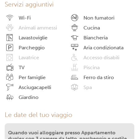
Servizi aggiuntivi
Wi-Fi
Non fumatori
Animali ammessi
Cucina
Lavastoviglie
Biancheria
Parcheggio
Aria condizionata
Lavatrice
Accesso disabili
TV
Piscina
Per famiglie
Ferro da stiro
Asciugacapelli
Spa
Giardino
Le date del tuo viaggio
Quando vuoi alloggiare presso Appartamento
duplex con 3 camere da letto, parcheggio e cortile