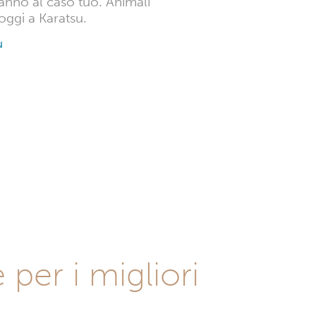
fanno al caso tuo. Animali
oggi a Karatsu.
u
 per i migliori