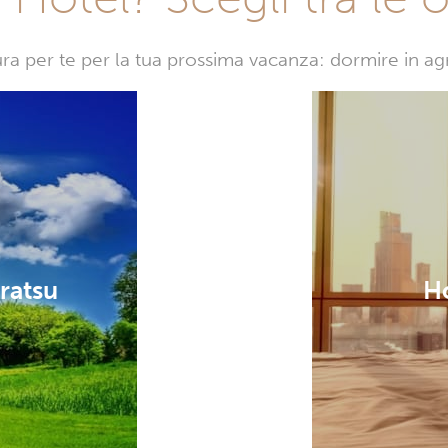
sura per te per la tua prossima vacanza: dormire in a
ratsu
Ho