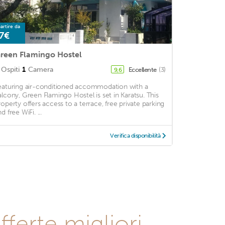
artire da
7€
reen Flamingo Hostel
Ospiti
1
Camera
Eccellente
(3)
9,6
eaturing air-conditioned accommodation with a
alcony, Green Flamingo Hostel is set in Karatsu. This
roperty offers access to a terrace, free private parking
d free WiFi. ...
Verifica disponibilità
fferte migliori