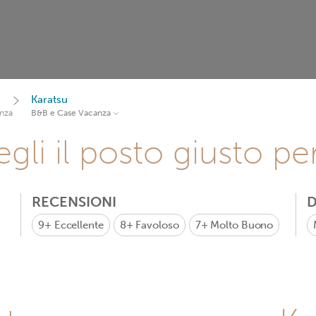
Karatsu
nza
B&B e Case Vacanza
gli il posto giusto pe
RECENSIONI
D
9+
Eccellente
8+
Favoloso
7+
Molto Buono