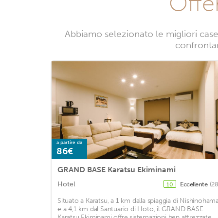
Offe
Abbiamo selezionato le migliori case 
confrontand
a partire da
86€
GRAND BASE Karatsu Ekiminami
Hotel
Eccellente
(28
10
Situato a Karatsu, a 1 km dalla spiaggia di Nishinoham
e a 4,1 km dal Santuario di Hoto, il GRAND BASE
Karatsu Ekiminami offre sistemazioni ben attrezzate