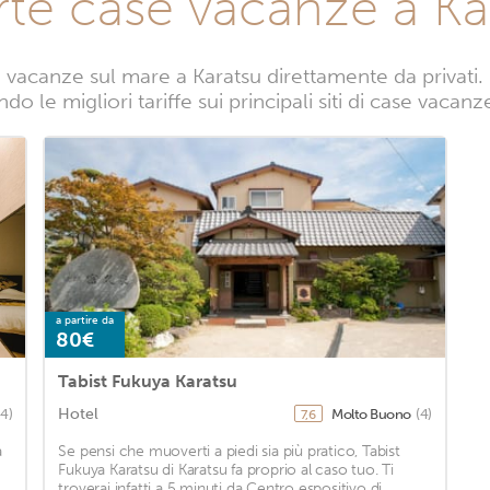
rte case vacanze a Ka
vacanze sul mare a Karatsu direttamente da privati. 
o le migliori tariffe sui principali siti di case vacanz
a partire da
80€
Tabist Fukuya Karatsu
Hotel
4)
Molto Buono
(4)
7,6
a
Se pensi che muoverti a piedi sia più pratico, Tabist
Fukuya Karatsu di Karatsu fa proprio al caso tuo. Ti
troverai infatti a 5 minuti da Centro espositivo di