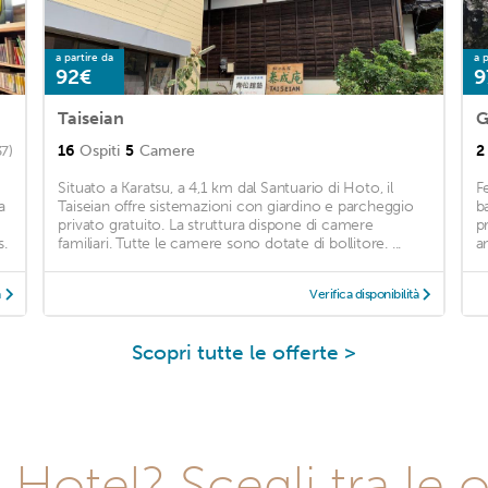
a partire da
a p
92€
9
Taiseian
G
16
Ospiti
5
Camere
2
37)
Situato a Karatsu, a 4,1 km dal Santuario di Hoto, il
F
a
Taiseian offre sistemazioni con giardino e parcheggio
b
privato gratuito. La struttura dispone di camere
p
s.
familiari. Tutte le camere sono dotate di bollitore. ...
an
à
Verifica disponibilità
Scopri tutte le offerte >
Hotel? Scegli tra le o