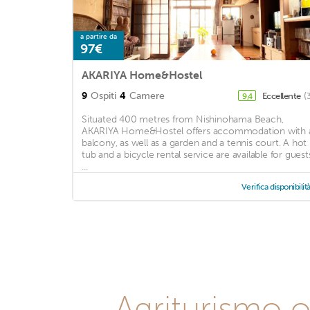
a partire da
97€
AKARIYA Home&Hostel
9
Ospiti
4
Camere
Eccellente
(
9,4
Situated 400 metres from Nishinohama Beach,
AKARIYA Home&Hostel offers accommodation with 
balcony, as well as a garden and a tennis court. A hot
tub and a bicycle rental service are available for guest
...
Verifica disponibilit
Agriturismo o 