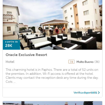
a partire da
28€
Oracle Exclusive Resort
Hotel
Molto Buono
(36)
7,8
This charming hotel is in Paphos. There are a total of 52 units on
the premises. In addition, Wi-Fi access is offered at the hotel.
Clients may contact the reception desk any time during the day.
Cots ...
Verifica disponibilità