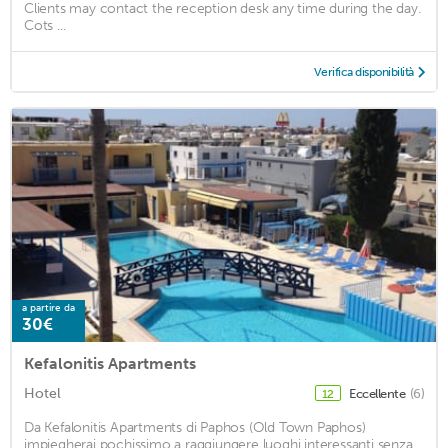
Clients may contact the reception desk any time during the day.
Cots ...
Verifica disponibilità
a partire da
30€
Kefalonitis Apartments
Hotel
Eccellente
(6)
12
Da Kefalonitis Apartments di Paphos (Old Town Paphos)
impiegherai pochissimo a raggiungere luoghi interessanti senza