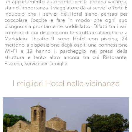
un appartamento autonomo, per la propria vacanza,
sta nell'importanza il viaggiatore dà ai servizi offerti. È
indubbio che i servizi dell'Hotel siano pensati per
coccolare l'ospite e fare in modo che ogni suo
bisogno sia prontamente soddisfatto. Difatti tra i vari
comfort di cui dispongono le strutture alberghiere a
Markideio Theatre 9 sono Hotel con piscina, 24
mettono a disposizione degli ospiti una connessione
WI-FI e 19 hanno il parcheggio nei pressi della
struttura e tanto altro ancora tra cui Ristorante,
Pizzeria, servizi per famiglie.
I migliori Hotel nelle vicinanze