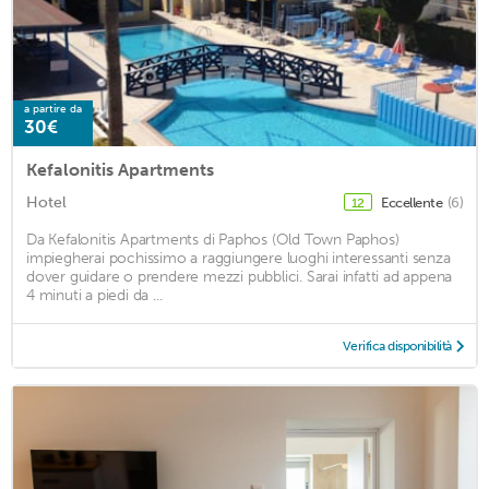
a partire da
30€
Kefalonitis Apartments
Hotel
Eccellente
(6)
12
Da Kefalonitis Apartments di Paphos (Old Town Paphos)
impiegherai pochissimo a raggiungere luoghi interessanti senza
dover guidare o prendere mezzi pubblici. Sarai infatti ad appena
4 minuti a piedi da ...
Verifica disponibilità