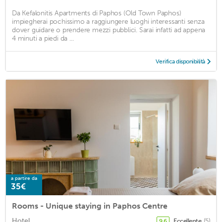
Da Kefalonitis Apartments di Paphos (Old Town Paphos)
impiegherai pochissimo a raggiungere luoghi interessanti senza
dover guidare o prendere mezzi pubblici. Sarai infatti ad appena
4 minuti a piedi da ...
Verifica disponibilità
a partire da
35€
Rooms - Unique staying in Paphos Centre
Hotel
Eccellente
(5)
9,6