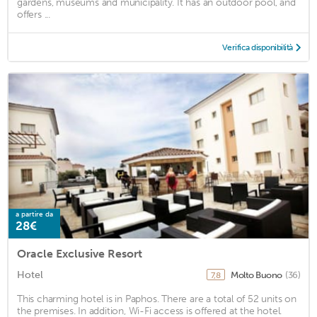
gardens, museums and municipality. It has an outdoor pool, and
offers ...
Verifica disponibilità
a partire da
28€
Oracle Exclusive Resort
Hotel
Molto Buono
(36)
7,8
This charming hotel is in Paphos. There are a total of 52 units on
the premises. In addition, Wi-Fi access is offered at the hotel.