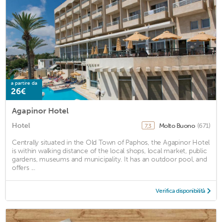
a partire da
26€
Agapinor Hotel
Hotel
Molto Buono
(671)
7,3
Centrally situated in the Old Town of Paphos, the Agapinor Hotel
is within walking distance of the local shops, local market, public
gardens, museums and municipality. It has an outdoor pool, and
offers ...
Verifica disponibilità