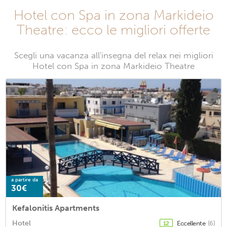
Hotel con Spa in zona Markideio
Theatre: ecco le migliori offerte
Scegli una vacanza all'insegna del relax nei migliori
Hotel con Spa in zona Markideio Theatre
a partire da
30€
Kefalonitis Apartments
Hotel
Eccellente
(6)
12