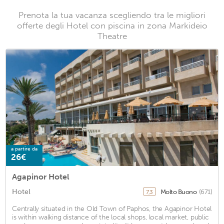
Prenota la tua vacanza scegliendo tra le migliori
offerte degli Hotel con piscina in zona Markideio
Theatre
a partire da
26€
Agapinor Hotel
Hotel
Molto Buono
(671)
7,3
Centrally situated in the Old Town of Paphos, the Agapinor Hotel
is within walking distance of the local shops, local market, public