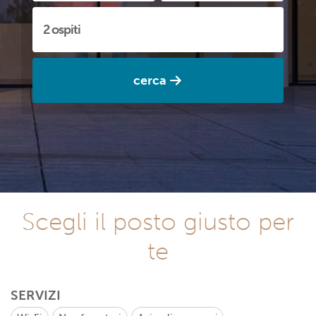
cerca
Scegli il posto giusto per
te
SERVIZI