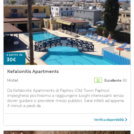
a partire da
30€
Kefalonitis Apartments
Hotel
Eccellente
(6)
12
Da Kefalonitis Apartments di Paphos (Old Town Paphos)
impiegherai pochissimo a raggiungere luoghi interessanti senza
dover guidare o prendere mezzi pubblici. Sarai infatti ad appena
4 minuti a piedi da ...
Verifica disponibilità