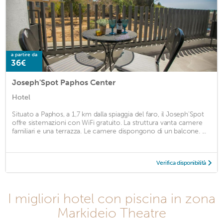
a partire da
36€
Joseph'Spot Paphos Center
Hotel
Situato a Paphos, a 1,7 km dalla spiaggia del faro, il Joseph'Spot
offre sistemazioni con WiFi gratuito. La struttura vanta camere
familiari e una terrazza. Le camere dispongono di un balcone. ...
Verifica disponibilità
I migliori hotel con piscina in zona
Markideio Theatre