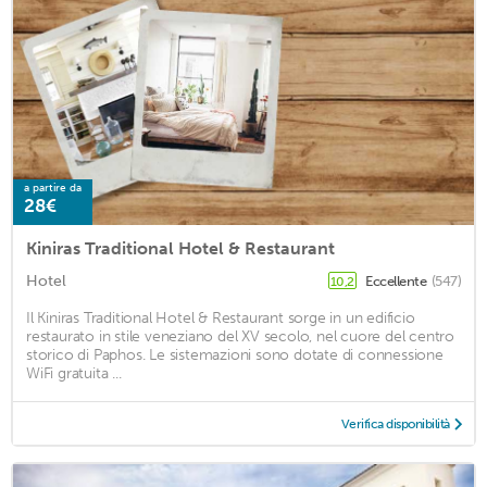
a partire da
28€
Kiniras Traditional Hotel & Restaurant
Hotel
Eccellente
(547)
10,2
Il Kiniras Traditional Hotel & Restaurant sorge in un edificio
restaurato in stile veneziano del XV secolo, nel cuore del centro
storico di Paphos. Le sistemazioni sono dotate di connessione
WiFi gratuita ...
Verifica disponibilità