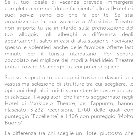
Se il tuo ideale di vacanza prevede immergersi
completamente nel "dolce far niente" allora l'Hotel e i
suoi servizi sono ciò che fa per te. Se stai
organizzando la tua vacanza a Markideio Theatre
non importa tu sia in ritardo sulla prenotazione del
tuo alloggio, gli alberghi a differenza degli
appartamenti, salvo in casi di alta stagione, riservano
spesso e volentieri anche delle favolose offerte last
minute per il turista ritardatario. Per sentirti
coccolato nel migliore dei modi a Markideio Theatre
potrai trovare 33 alberghi tra cui poter scegliere.
Spesso, soprattutto quando ci troviamo davanti una
vastissima selezione di strutture tra cui scegliere, le
opinioni degli altri turisti sono state le nostre ancore
di salvezza. I viaggiatori che hanno soggiornato negli
Hotel di Markideio Theatre, per l'appunto, hanno
rilasciato 3.232 recensioni, 1.760 delle quali con
punteggio "Eccellente" e 1.406 con punteggio "Molto
Buono".
La differenza tra chi sceglie un Hotel piuttosto che