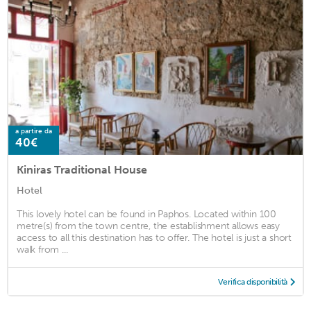
a partire da
40€
Kiniras Traditional House
Hotel
This lovely hotel can be found in Paphos. Located within 100
metre(s) from the town centre, the establishment allows easy
access to all this destination has to offer. The hotel is just a short
walk from ...
Verifica disponibilità