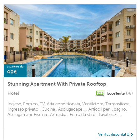
a partire da
40€
Stunning Apartment With Private Rooftop
Hotel
Eccellente
(78)
12,5
Inglese, Ebraico, TV, Aria condizionata, Ventilatore, Termosifone,
Ingresso privato , Cucina , Asciugacapelli , Articoli per il bagno,
Asciugamani, Piscina , Armadio , Ferro da stiro , Lavatrice , ...
Verifica disponibilità