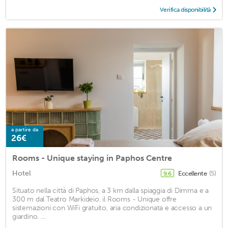
Verifica disponibilità
a partire da
26€
Rooms - Unique staying in Paphos Centre
Hotel
Eccellente
(5)
9,6
Situato nella città di Paphos, a 3 km dalla spiaggia di Dimma e a
300 m dal Teatro Markideio, il Rooms - Unique offre
sistemazioni con WiFi gratuito, aria condizionata e accesso a un
giardino. ...