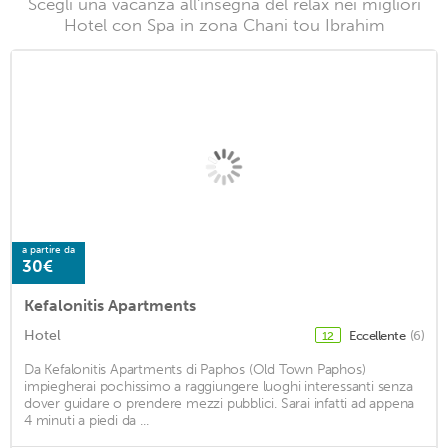
Scegli una vacanza all'insegna del relax nei migliori
Hotel con Spa in zona Chani tou Ibrahim
a partire da
30€
Kefalonitis Apartments
Hotel
Eccellente
(6)
12
Da Kefalonitis Apartments di Paphos (Old Town Paphos)
impiegherai pochissimo a raggiungere luoghi interessanti senza
dover guidare o prendere mezzi pubblici. Sarai infatti ad appena
4 minuti a piedi da ...