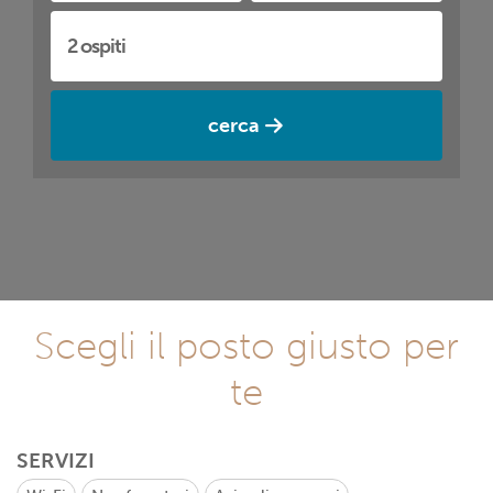
cerca
Scegli il posto giusto per
te
SERVIZI