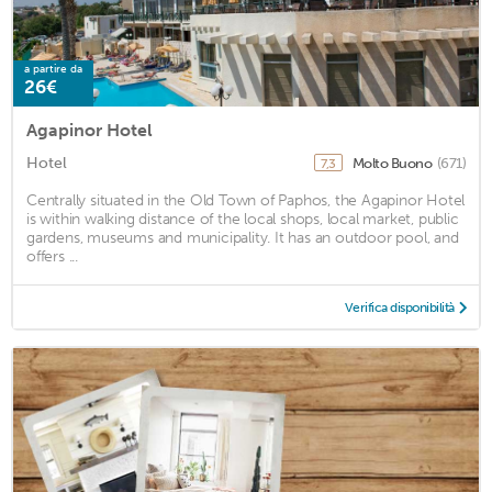
a partire da
26€
Agapinor Hotel
Hotel
Molto Buono
(671)
7,3
Centrally situated in the Old Town of Paphos, the Agapinor Hotel
is within walking distance of the local shops, local market, public
gardens, museums and municipality. It has an outdoor pool, and
offers ...
Verifica disponibilità