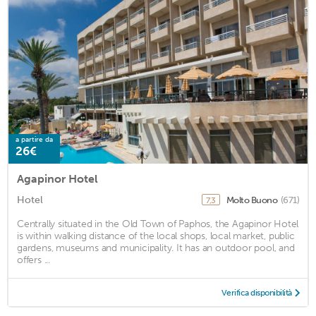
a partire da
26€
Agapinor Hotel
Hotel
Molto Buono
(671)
7,3
Centrally situated in the Old Town of Paphos, the Agapinor Hotel
is within walking distance of the local shops, local market, public
gardens, museums and municipality. It has an outdoor pool, and
offers ...
Verifica disponibilità