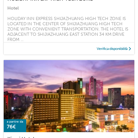
Hotel
HOLIDAY INN EXPRESS SHIJAZHUANG HIGH TECH ZONE IS
LOCATED IN THE CENTER OF SHIJIAZHUANG HIGH TECH
ZONE WITH CONVENIENT TRANSPORTATION. THE HOTEL IS
ADJACENT TO SHIJIAZHUANG EAST STATION 34 KM DRIVE
FROM ...
Verifica disponibilità
a partire da
76€