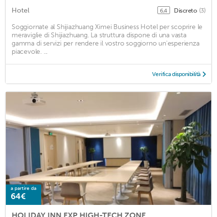
Hotel
Discreto
(3)
6,4
Soggiornate al Shijiazhuang Ximei Business Hotel per scoprire le
meraviglie di Shijiazhuang. La struttura dispone di una vasta
gamma di servizi per rendere il vostro soggiorno un'esperienza
piacevole. ...
Verifica disponibilità
a partire da
64€
HOLIDAY INN EXP HIGH-TECH ZONE