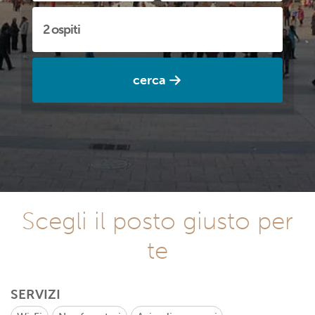
cerca
Scegli il posto giusto per
te
SERVIZI