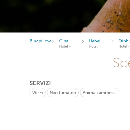
Bluepillow
Cina
Hebei
Qinh
Hotel
Hotel
Hotel
Sce
SERVIZI
Wi-Fi
Non fumatori
Animali ammessi