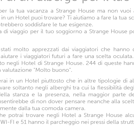
 per la tua vacanza a Strange House ma non vuoi a
o in un Hotel puoi trovare? Ti aiutiamo a fare la tua 
otrebbero soddisfare le tue esigenze.
a di viaggio per il tuo soggiorno a Strange House po
 stati molto apprezzati dai viaggiatori che hanno 
aiutare i viaggiatori futuri a fare una scelta oculat
ato negli Hotel di Strange House. 244 di queste han
a valutazione "Molto buono".
ai in un Hotel piuttosto che in altre tipologie di al
vare soltanto negli alberghi tra cui la flessibilità de
 della stanza e la presenza, nella maggior parte del
nsentirebbe di non dover pensare neanche alla scelta
ttamente dalla tua comoda camera.
izi che potrai trovare negli Hotel a Strange House a
-FI e 51 hanno il parcheggio nei pressi della strutt