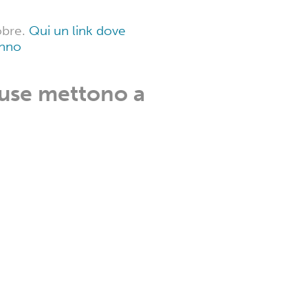
obre.
Qui un link dove
anno
House mettono a