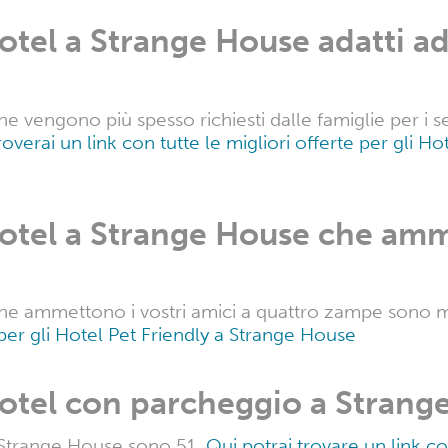
otel a Strange House adatti a
 vengono più spesso richiesti dalle famiglie per i serv
roverai un link con tutte le migliori offerte per gli Ho
Hotel a Strange House che amm
he ammettono i vostri amici a quattro zampe sono m
 per gli Hotel Pet Friendly a Strange House
Hotel con parcheggio a Strang
 Strange House sono 51.
Qui potrai trovare un link co