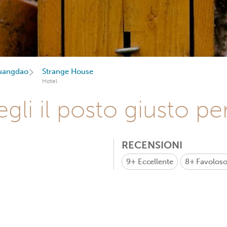
uangdao
Strange House
Hotel
gli il posto giusto pe
RECENSIONI
9+
Eccellente
8+
Favolos