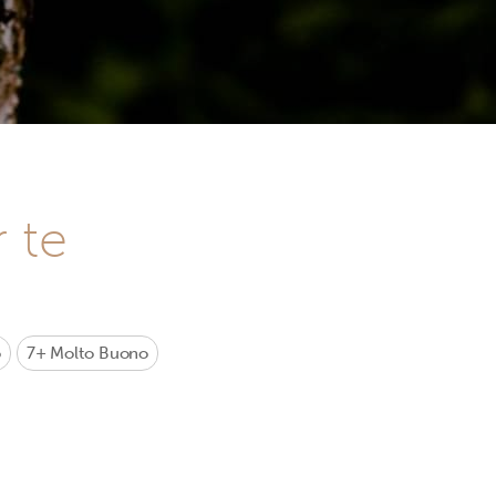
r te
o
7+
Molto Buono