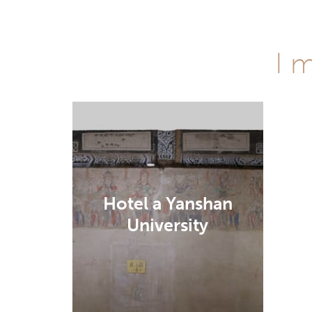
I m
Hotel a Yanshan
University