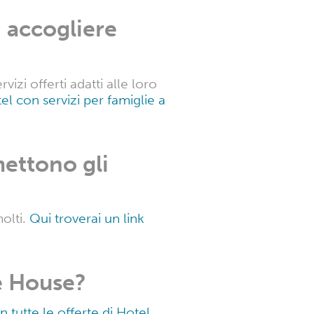
d accogliere
izi offerti adatti alle loro
tel con servizi per famiglie a
ettono gli
olti.
Qui troverai un link
e House?
n tutte le offerte di Hotel