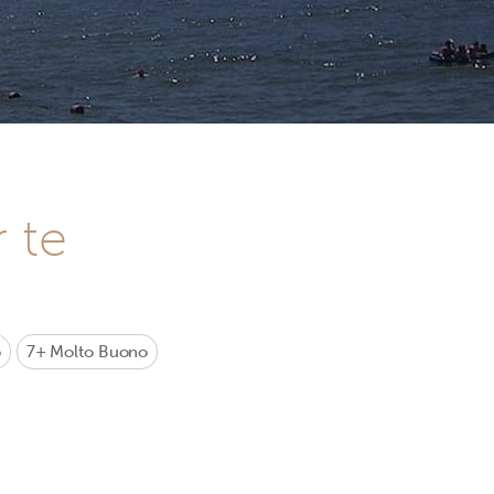
r te
o
7+
Molto Buono