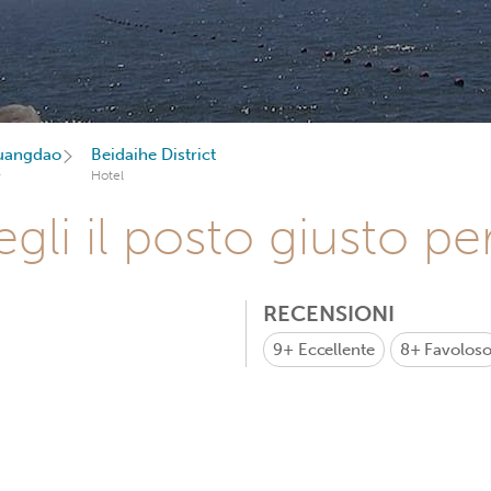
uangdao
Beidaihe District
Hotel
gli il posto giusto pe
RECENSIONI
9+
Eccellente
8+
Favolos