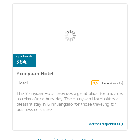
a partire da
38€
Yixinyuan Hotel
Hotel
Favoloso
(7)
8,6
The Yixinyuan Hotel provides a great place for travelers
to relax after a busy day. The Yixinyuan Hotel offers a
pleasant stay in Qinhuangdao for those traveling for
business or leisure. ...
Verifica disponibilità